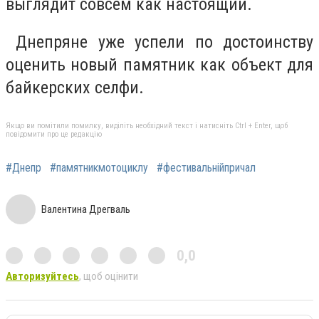
выглядит совсем как настоящий.
Днепряне уже успели по достоинству
оценить новый памятник как объект для
байкерских селфи.
Якщо ви помітили помилку, виділіть необхідний текст і натисніть Ctrl + Enter, щоб
повідомити про це редакцію
#Днепр
#памятникмотоциклу
#фестивальнійпричал
Валентина Дрегваль
0,0
Авторизуйтесь
, щоб оцінити