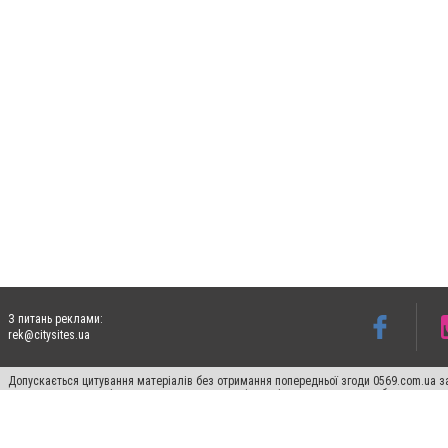
З питань реклами:
rek@citysites.ua
Допускається цитування матеріалів без отримання попередньої згоди 0569.com.ua за
пошукових систем гіперпосилання на цитовані статті не нижче другого абзацу в тек
Матеріали з плашками "Новини компаній", "Промо", "Партнерський матеріал", "Партнер