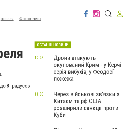
озвілля
Фотоотчеты
ОСТАННІ НОВИНИ
реля
Дрони атакують
12:25
окупований Крим - у Керчі
серія вибухів, у Феодосії
.
пожежа
до 8 градусов
Через військові зв'язки з
11:30
Китаєм та рф США
розширили санкції проти
Куби