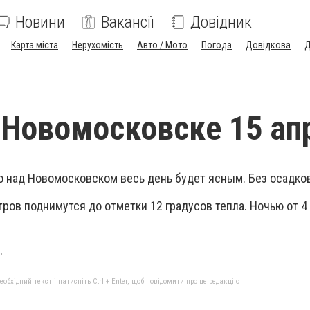
Новини
Вакансії
Довідник
Карта міста
Нерухомість
Авто / Мото
Погода
Довідкова
Д
 Новомосковске 15 ап
о над Новомосковском весь день будет ясным. Без осадков
ов поднимутся до отметки 12 градусов тепла. Ночью от 4 
.
бхідний текст і натисніть Ctrl + Enter, щоб повідомити про це редакцію