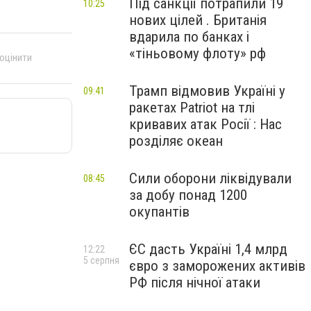
Під санкції потрапили 19
10:25
нових цілей . Британія
вдарила по банках і
«тіньовому флоту» рф
 оцінити
Трамп відмовив Україні у
09:41
ракетах Patriot на тлі
кривавих атак Росії : Нас
розділяє океан
Сили оборони ліквідували
08:45
за добу понад 1200
окупантів
ЄС дасть Україні 1,4 млрд
12:22
5 серпня
євро з заморожених активів
РФ після нічної атаки