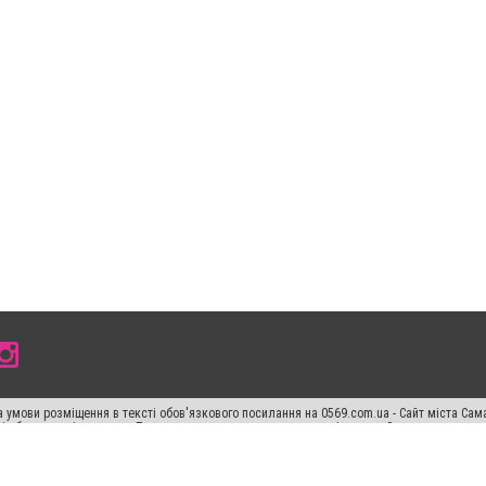
 умови розміщення в тексті обов'язкового посилання на 0569.com.ua - Сайт міста Сам
сті або в якості джерела. Порушення виняткових прав переслідується Законом.
ський спецпроєкт", "Політичні новини", "Пресреліз", "PR", "Офіційно", "Політична рек