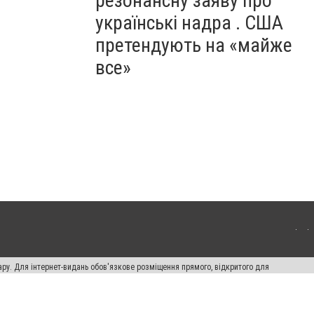
резонансну заяву про
українські надра . США
претендують на «майже
все»
ару. Для інтернет-видань обов'язкове розміщення прямого, відкритого для
лама" публікуються на правах реклами.