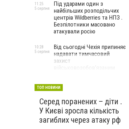
Під ударами один з
11:25
5 серпня
найбільших розподільчих
центрів Wildberries та НПЗ .
Безпілотники масовано
атакували росію
Від сьогодні Чехія припиняє
10:28
5 серпня
надавати тимчасовий
захист
військовозобов’язаним
українцям
ТОП НОВИНИ
Серед поранених – діти .
У Києві зросла кількість
загиблих через атаку рф