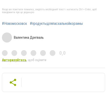
Якщо ви помітили помилку, виділіть необхідний текст і натисніть Ctrl + Enter, щоб
повідомити про це редакцію
#Новомосковск
#продуктыдляпасхальнойкорзины
Валентина Дрегваль
0,0
Авторизуйтесь
, щоб оцінити