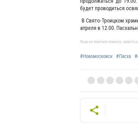
продолжаться до 19.00.
будет проводиться освя
В Свято-Троицком храме
апреля в 12.00. Пасхаль
Якщо ви помітили помилку, виділіть нео
#Новомосковск
#Пасха
#