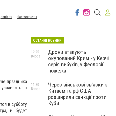
озвілля
Фотоотчеты
ОСТАННІ НОВИНИ
Дрони атакують
12:25
Вчора
окупований Крим - у Керчі
серія вибухів, у Феодосії
пожежа
уне праздника
Через військові зв'язки з
11:30
- узнавал наш
Вчора
Китаєм та рф США
розширили санкції проти
Куби
тся в субботу
тра, и будет