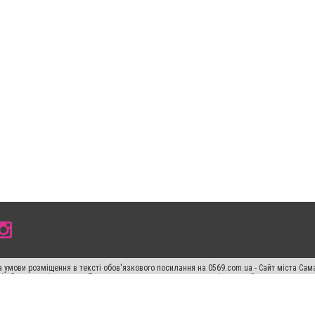
 умови розміщення в тексті обов'язкового посилання на 0569.com.ua - Сайт міста Сам
сті або в якості джерела. Порушення виняткових прав переслідується Законом.
ський спецпроєкт", "Політичні новини", "Пресреліз", "PR", "Офіційно", "Політична рек