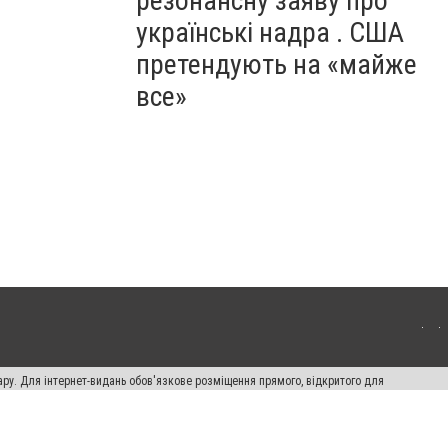
резонансну заяву про
українські надра . США
претендують на «майже
все»
ару. Для інтернет-видань обов'язкове розміщення прямого, відкритого для
лама" публікуються на правах реклами.