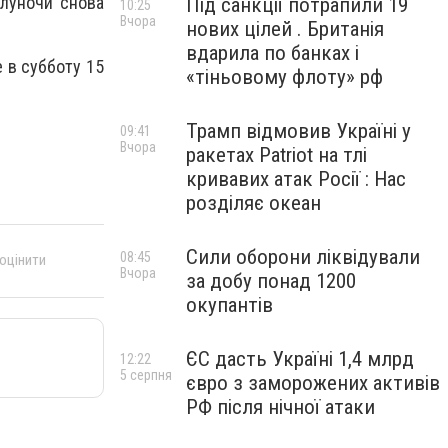
олуночи снова
Під санкції потрапили 19
10:25
Вчора
нових цілей . Британія
вдарила по банках і
 в субботу 15
«тіньовому флоту» рф
Трамп відмовив Україні у
09:41
Вчора
ракетах Patriot на тлі
кривавих атак Росії : Нас
розділяє океан
Сили оборони ліквідували
08:45
 оцінити
Вчора
за добу понад 1200
окупантів
ЄС дасть Україні 1,4 млрд
12:22
5 серпня
євро з заморожених активів
РФ після нічної атаки