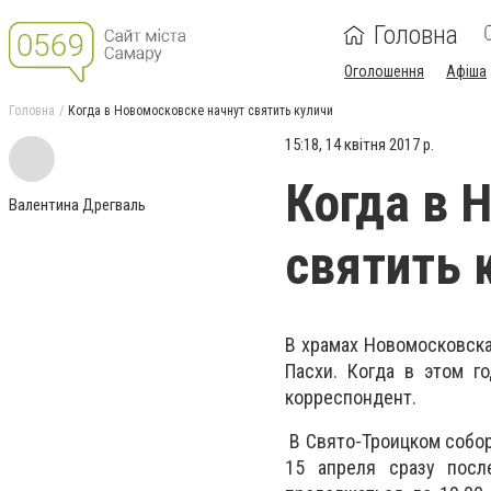
Головна
Оголошення
Афіша
Головна
Когда в Новомосковске начнут святить куличи
15:18, 14 квітня 2017 р.
Когда в 
Валентина Дрегваль
святить 
В храмах Новомосковска
Пасхи. Когда в этом г
корреспондент.
В Свято-Троицком собор
15 апреля сразу посл