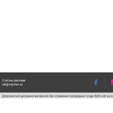
З питань реклами:
rek@citysites.ua
Допускається цитування матеріалів без отримання попередньої згоди 0569.com.ua за
пошукових систем гіперпосилання на цитовані статті не нижче другого абзацу в тек
Матеріали з плашками "Новини компаній", "Промо", "Партнерський матеріал", "Партнер