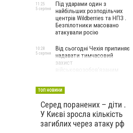
Під ударами один з
11:25
5 серпня
найбільших розподільчих
центрів Wildberries та НПЗ .
Безпілотники масовано
атакували росію
Від сьогодні Чехія припиняє
10:28
5 серпня
надавати тимчасовий
захист
військовозобов’язаним
українцям
ТОП НОВИНИ
Серед поранених – діти .
У Києві зросла кількість
загиблих через атаку рф