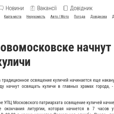
Новини
Вакансії
Довідник
Карта міста
Нерухомість
Авто / Мото
Погода
Довідкова
Д
Новомосковске начнут
куличи
 традиционное освящение куличей начинается еще накан
оду начнут освящать куличи в главных храмах города, 
е УПЦ Московского патриархата освящение куличей начне
е окончания литургии, которая начнется в 7 часов у