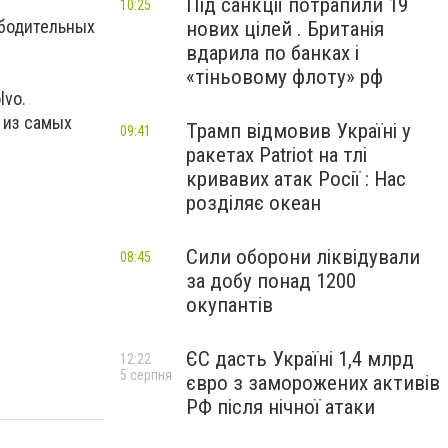
Під санкції потрапили 19
10:25
ободительных
нових цілей . Британія
вдарила по банках і
«тіньовому флоту» рф
lvo.
 из самых
Трамп відмовив Україні у
09:41
ракетах Patriot на тлі
кривавих атак Росії : Нас
розділяє океан
Сили оборони ліквідували
08:45
за добу понад 1200
окупантів
ЄС дасть Україні 1,4 млрд
12:22
5 серпня
євро з заморожених активів
РФ після нічної атаки