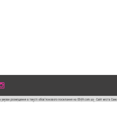
 умови розміщення в тексті обов'язкового посилання на 0569.com.ua - Сайт міста Сам
сті або в якості джерела. Порушення виняткових прав переслідується Законом.
ський спецпроєкт", "Політичні новини", "Пресреліз", "PR", "Офіційно", "Політична рек