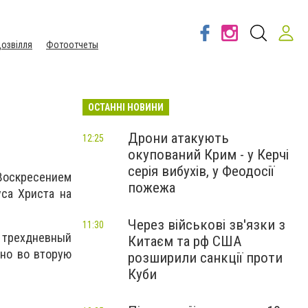
озвілля
Фотоотчеты
ОСТАННІ НОВИНИ
Дрони атакують
12:25
окупований Крим - у Керчі
серія вибухів, у Феодосії
 Воскресением
пожежа
са Христа на
Через військові зв'язки з
11:30
я трехдневный
Китаєм та рф США
дно во вторую
розширили санкції проти
Куби