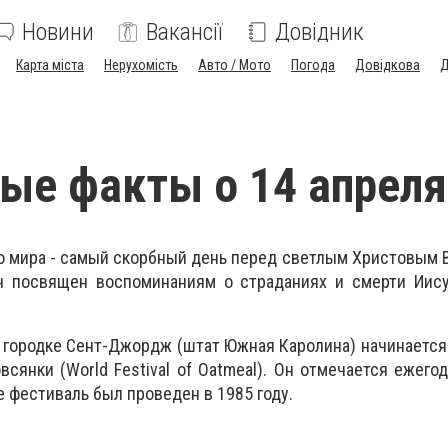
Новини
Вакансії
Довідник
Карта міста
Нерухомість
Авто / Мото
Погода
Довідкова
Д
ые факты о 14 апреля
го мира - самый скорбный день перед светлым Христовым
Он посвящен воспоминаниям о страданиях и смерти Иису
 городке Сент-Джордж (штат Южная Каролина) начинаетс
сянки (World Festival of Oatmeal). Он отмечается ежего
 фестиваль был проведен в 1985 году.