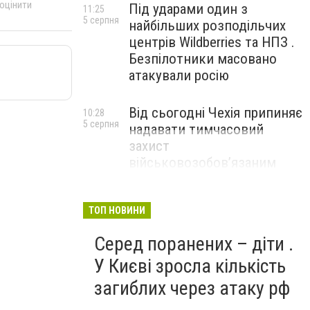
 оцінити
Під ударами один з
11:25
5 серпня
найбільших розподільчих
центрів Wildberries та НПЗ .
Безпілотники масовано
атакували росію
Від сьогодні Чехія припиняє
10:28
5 серпня
надавати тимчасовий
захист
військовозобов’язаним
українцям
ТОП НОВИНИ
Серед поранених – діти .
У Києві зросла кількість
загиблих через атаку рф