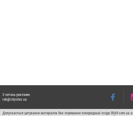
З питань реклами:
rek@citysites.ua
Допускається цитування матеріалів без отримання попередньої згоди 0569.com.ua за
пошукових систем гіперпосилання на цитовані статті не нижче другого абзацу в тек
Матеріали з плашками "Новини компаній", "Промо", "Партнерський матеріал", "Партнер