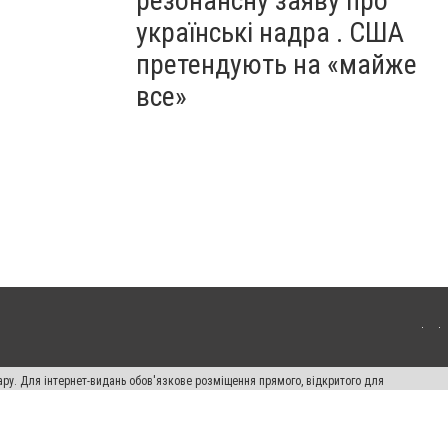
резонансну заяву про
українські надра . США
претендують на «майже
все»
ару. Для інтернет-видань обов'язкове розміщення прямого, відкритого для
лама" публікуються на правах реклами.