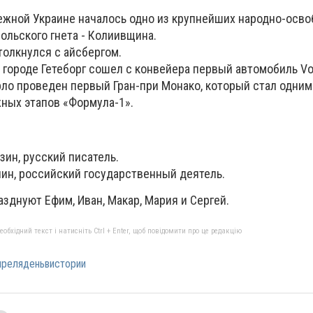
режной Украине началось одно из крупнейших народно-осв
ольского гнета - Колиивщина.
толкнулся с айсбергом.
городе Гетеборг сошел с конвейера первый автомобиль Vo
ло проведен первый Гран-при Монако, который стал одним
ных этапов «Формула-1».
зин, русский писатель.
пин, российский государственный деятель.
зднуют Ефим, Иван, Макар, Мария и Сергей.
бхідний текст і натисніть Ctrl + Enter, щоб повідомити про це редакцію
преляденьвистории