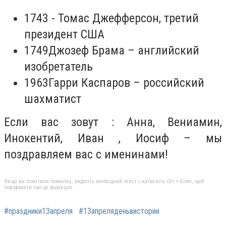
1743 - Томас Джефферсон, третий
президент США
1749Джозеф Брама – английский
изобретатель
1963Гарри Каспаров – российский
шахматист
Если вас зовут : Анна, Вениамин,
Инокентий, Иван , Иосиф – мы
поздравляем вас с именинами!
Якщо ви помітили помилку, виділіть необхідний текст і натисніть Ctrl + Enter, щоб
повідомити про це редакцію
#праздники13апреля
#13апреляденьвистории