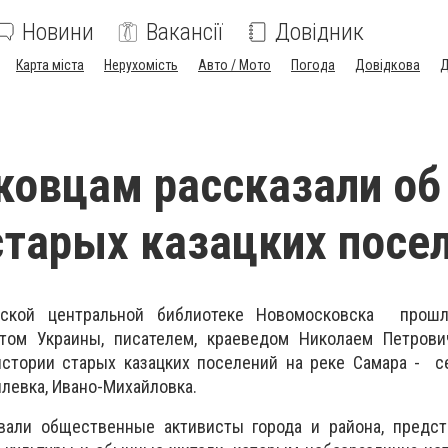
Новини
Вакансії
Довідник
Карта міста
Нерухомість
Авто / Мото
Погода
Довідкова
Д
овцам рассказали об
старых казацких посе
вской центральной библиотеке Новомосковска прошл
том Украины, писателем, краеведом Николаем Петрови
истории старых казацких поселений на реке Самара - с
илевка, Ивано-Михайловка.
вали общественные активисты города и района, предст