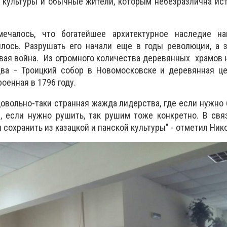
 культуры и обычные жители, которым небезразлична ис
ечалось, что богатейшее архитектурное наследие н
илось. Разрушать его начали еще в годы революции, а 
ая война. Из огромного количества деревянных храмов 
два – Троицкий собор в Новомосковске и деревянная це
оенная в 1796 году.
довольно-таки странная жажда лидерства, где если нужно
и, если нужно рушить, так рушим тоже конкретно. В св
и сохранить из казацкой и панской культуры" - отметил Ник