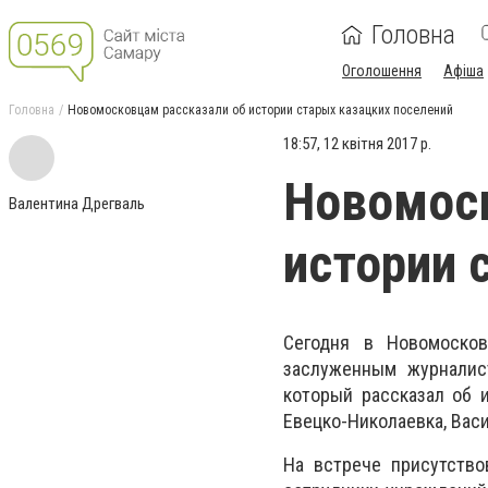
Головна
Оголошення
Афіша
Головна
Новомосковцам рассказали об истории старых казацких поселений
18:57, 12 квітня 2017 р.
Новомоск
Валентина Дрегваль
истории 
Сегодня в Новомоско
заслуженным журналис
который рассказал об 
Евецко-Николаевка, Вас
На встрече присутство