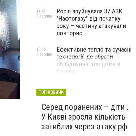
Росія зруйнувала 37 АЗК
11:41
3 серпня
"Нафтогазу" від початку
року – частину атакували
повторно
Ефективне тепло та сучасні
10:56
3 серпня
технології: де обрати
обладнання для дому й
бізнесу
НОВИНИ КОМПАНІЙ
ТОП НОВИНИ
Новомосковск 0569 Чабан 3
Серед поранених – діти .
У Києві зросла кількість
загиблих через атаку рф