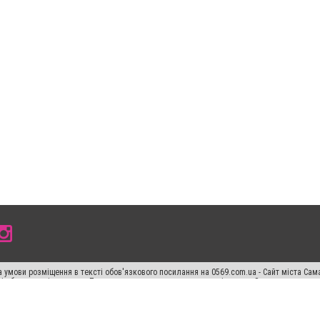
 умови розміщення в тексті обов'язкового посилання на 0569.com.ua - Сайт міста Сам
сті або в якості джерела. Порушення виняткових прав переслідується Законом.
ський спецпроєкт", "Політичні новини", "Пресреліз", "PR", "Офіційно", "Політична рек