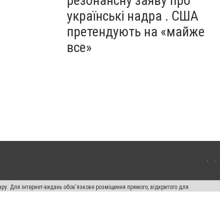
резонансну заяву про
українські надра . США
претендують на «майже
все»
ару. Для інтернет-видань обов'язкове розміщення прямого, відкритого для
лама" публікуються на правах реклами.