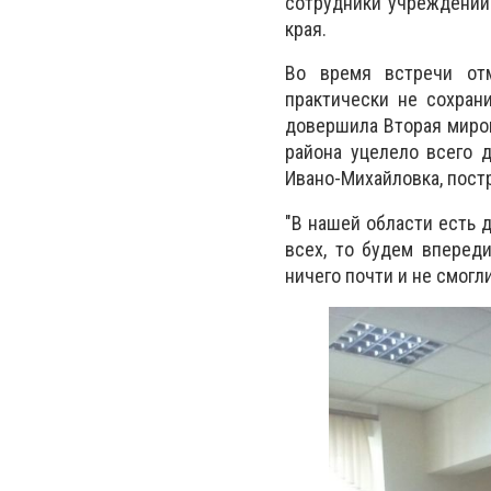
сотрудники учреждений
края.
Во время встречи отм
практически не сохран
довершила Вторая миров
района уцелело всего 
Ивано-Михайловка, постр
"В нашей области есть 
всех, то будем вперед
ничего почти и не смогл