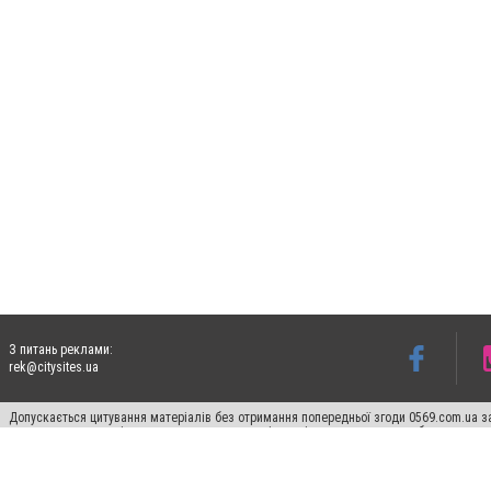
З питань реклами:
rek@citysites.ua
Допускається цитування матеріалів без отримання попередньої згоди 0569.com.ua за
пошукових систем гіперпосилання на цитовані статті не нижче другого абзацу в тек
Матеріали з плашками "Новини компаній", "Промо", "Партнерський матеріал", "Партнер