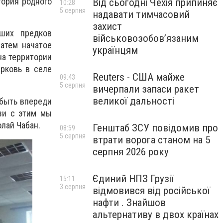
тория родного
Від сьогодні Чехія припиняє
10:28
5 серпня
надавати тимчасовий
захист
аших предков
військовозобов’язаним
затем начатое
українцям
на территории
рковь в селе
Reuters - США майже
09:43
5 серпня
вичерпали запаси ракет
великої дальності
 быть впереди
язи с этим мы
олай Чабан.
Генштаб ЗСУ повідомив про
08:59
5 серпня
втрати ворога станом на 5
серпня 2026 року
Єдиний НПЗ Грузії
15:11
3 серпня
відмовився від російської
нафти . Знайшов
альтернативу в двох країнах