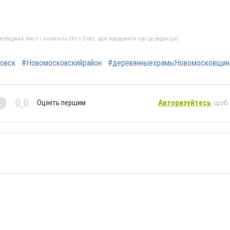
бхідний текст і натисніть Ctrl + Enter, щоб повідомити про це редакцію
овск
#Новомосковскийрайон
#деревянныехрамыНовомосковщи
0,0
Оцініть першим
Авторизуйтесь
, щоб