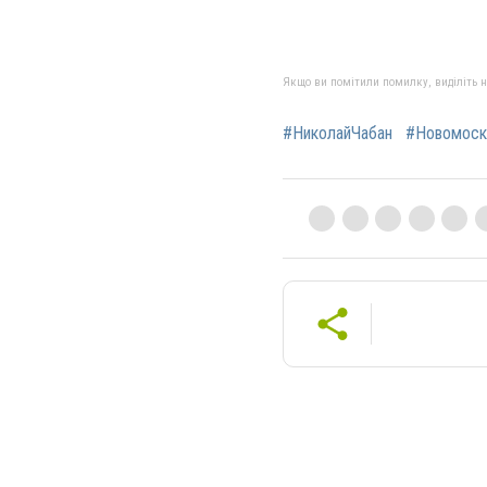
Якщо ви помітили помилку, виділіть нео
#НиколайЧабан
#Новомоск