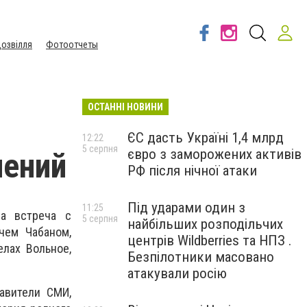
озвілля
Фотоотчеты
ОСТАННІ НОВИНИ
ЄС дасть Україні 1,4 млрд
12:22
5 серпня
євро з заморожених активів
лений
РФ після нічної атаки
Під ударами один з
11:25
а встреча с
5 серпня
найбільших розподільчих
чем Чабаном,
центрів Wildberries та НПЗ .
елах Вольное,
Безпілотники масовано
атакували росію
авители СМИ,