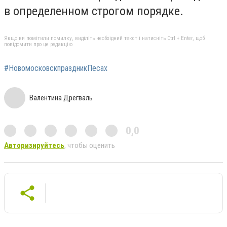
в определенном строгом порядке.
Якщо ви помітили помилку, виділіть необхідний текст і натисніть Ctrl + Enter, щоб
повідомити про це редакцію
#НовомосковскпраздникПесах
Валентина Дрегваль
0,0
Авторизируйтесь
, чтобы оценить