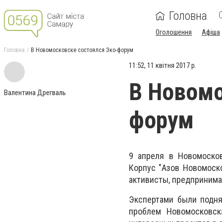
Головна
Оголошення
Афіша
Головна
В Новомосковске состоялся Эко-форум
11:52, 11 квітня 2017 р.
В Новомо
Валентина Дрегваль
форум
9 апреля в Новомосков
Корпус "Азов Новомоск
активисты, предпринима
Экспертами были подн
проблем Новомосковска