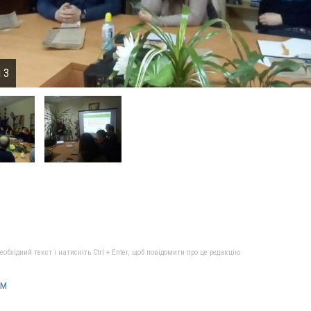
 3
бхідний текст і натисніть Ctrl + Enter, щоб повідомити про це редакцію
ум