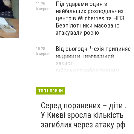
Під ударами один з
11:25
5 серпня
найбільших розподільчих
центрів Wildberries та НПЗ .
Безпілотники масовано
Новомосковск 0569 форум 1
атакували росію
Від сьогодні Чехія припиняє
10:28
5 серпня
надавати тимчасовий
захист
військовозобов’язаним
українцям
ТОП НОВИНИ
Серед поранених – діти .
У Києві зросла кількість
загиблих через атаку рф