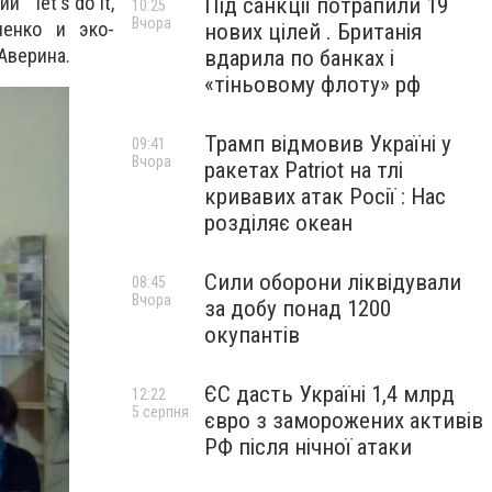
" let's do it,
Під санкції потрапили 19
10:25
Вчора
ченко и эко-
нових цілей . Британія
Аверина.
вдарила по банках і
«тіньовому флоту» рф
Трамп відмовив Україні у
09:41
Вчора
ракетах Patriot на тлі
кривавих атак Росії : Нас
розділяє океан
Сили оборони ліквідували
08:45
Вчора
за добу понад 1200
окупантів
ЄС дасть Україні 1,4 млрд
12:22
5 серпня
євро з заморожених активів
РФ після нічної атаки