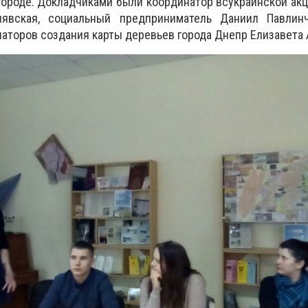
ороде. Докладчиками были координатор всукраинской акции 
алявская, социальный предприниматель Даниил Павлин
иаторов создания карты деревьев города Днепр Елизавета 