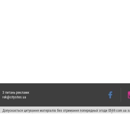
З питань реклами:
rek@citysites.ua
Допускається цитування матеріалів без отримання попередньої згоди 0569.com.ua за
пошукових систем гіперпосилання на цитовані статті не нижче другого абзацу в тек
Матеріали з плашками "Новини компаній", "Промо", "Партнерський матеріал", "Партнер