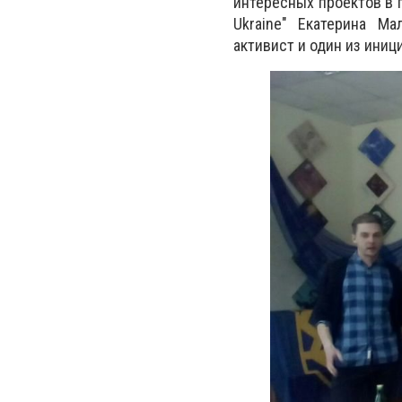
интересных проектов в г
Ukrаine" Екатерина М
активист и один из иниц