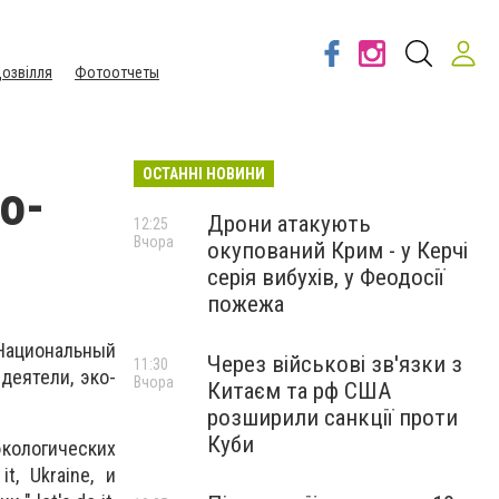
озвілля
Фотоотчеты
ОСТАННІ НОВИНИ
о-
Дрони атакують
12:25
Вчора
окупований Крим - у Керчі
серія вибухів, у Феодосії
пожежа
Национальный
Через військові зв'язки з
11:30
деятели, эко-
Вчора
Китаєм та рф США
розширили санкції проти
Куби
кологических
, Ukrаine, и