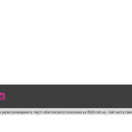
 умови розміщення в тексті обов'язкового посилання на 0569.com.ua - Сайт міста Сам
сті або в якості джерела. Порушення виняткових прав переслідується Законом.
ський спецпроєкт", "Політичні новини", "Пресреліз", "PR", "Офіційно", "Політична рек