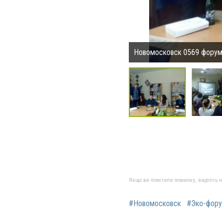
Новомосковск 0569 форум
Якщо ви помітили помилку, виділіть нео
#Новомосковск
#Эко-фор