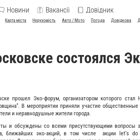
Новини
Вакансії
Довідник
Карта міста
Нерухомість
Авто / Мото
Погода
Довідкова
Д
сковске состоялся Эк
ске прошел Эко-форум, организатором которого стал 
овщина". В мероприятии приняли участие общественные 
тели и неравнодушные жители города.
яты и обсуждены со всеми присутствующими вопросы э
, ближайших эко-акций, в том числе акции let's do it