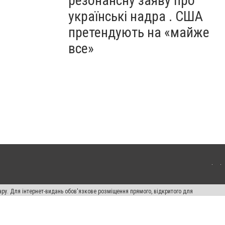
резонансну заяву про
українські надра . США
претендують на «майже
все»
ару. Для інтернет-видань обов'язкове розміщення прямого, відкритого для
лама" публікуються на правах реклами.