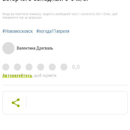
Якщо ви помітили помилку, виділіть необхідний текст і натисніть Ctrl + Enter, щоб
повідомити про це редакцію
#Новомосковск
#погода11апреля
Валентина Дрегваль
0,0
Авторизуйтесь
, щоб оцінити