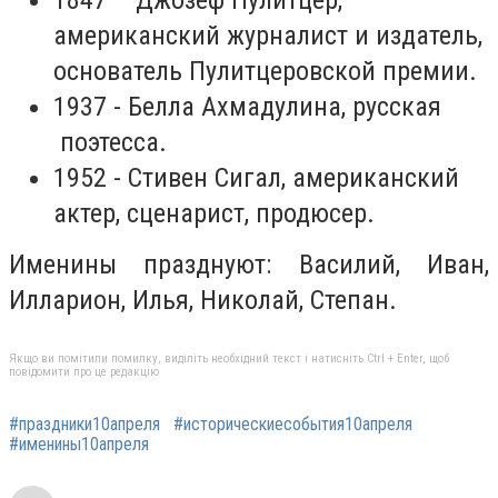
американский журналист и издатель,
основатель Пулитцеровской премии.
1937 - Белла Ахмадулина, русская
поэтесса.
1952 - Стивен Сигал, американский
актер, сценарист, продюсер.
Именины празднуют: Василий, Иван,
Илларион, Илья, Николай, Степан.
Якщо ви помітили помилку, виділіть необхідний текст і натисніть Ctrl + Enter, щоб
повідомити про це редакцію
#праздники10апреля
#историческиесобытия10апреля
#именины10апреля