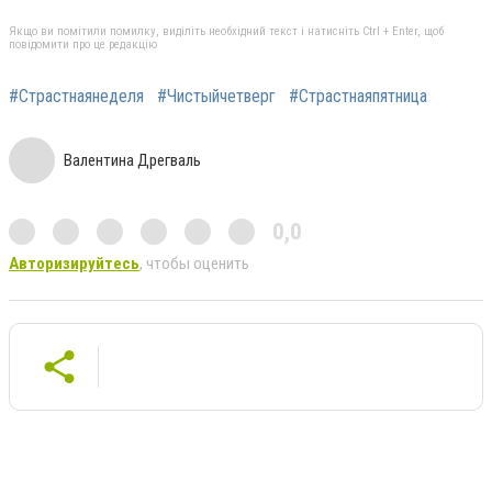
Якщо ви помітили помилку, виділіть необхідний текст і натисніть Ctrl + Enter, щоб
повідомити про це редакцію
#Страстнаянеделя
#Чистыйчетверг
#Страстнаяпятница
Валентина Дрегваль
0,0
Авторизируйтесь
, чтобы оценить