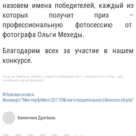
назовем имена победителей, каждый из
которых получит приз –
профессиональную фотосессию от
фотографа Ольги Мехеды.
Благодарим всех за участие в нашем
конкурсе.
Якщо ви помітили помилку, виділіть необхідний текст і натисніть Ctrl + Enter, щоб
повідомити про це редакцію
#Новомосковск
#конкурс"Мистер&Мисс2017IIIБлаготворительногоВенскогобала"
Валентина Дрегваль