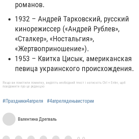
романов.
1932 – Андрей Тарковский, русский
кинорежиссер («Андрей Рублев»,
«Сталкер», «Ностальгия»,
«Жертвоприношение»).
1953 – Квитка Цисык, американская
певица украинского происхождения.
Якщо ви помітили помилку, виділіть необхідний текст і натисніть Ctrl + Enter, щоб
повідомити про це редакцію
#Праздники4апреля
#4апреляденьвистории
Валентина Дрегваль