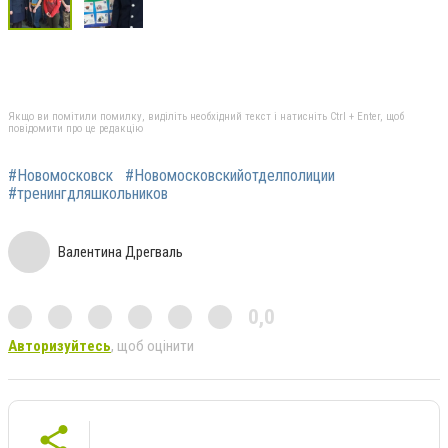
Якщо ви помітили помилку, виділіть необхідний текст і натисніть Ctrl + Enter, щоб
повідомити про це редакцію
#Новомосковск
#Новомосковскийотделполиции
#тренингдляшкольников
Валентина Дрегваль
0,0
Авторизуйтесь
, щоб оцінити