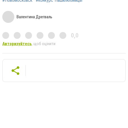
#Новомосковск
#конкурс"Нашилюбимцы"
Валентина Дрегваль
0,0
Авторизуйтесь
, щоб оцінити