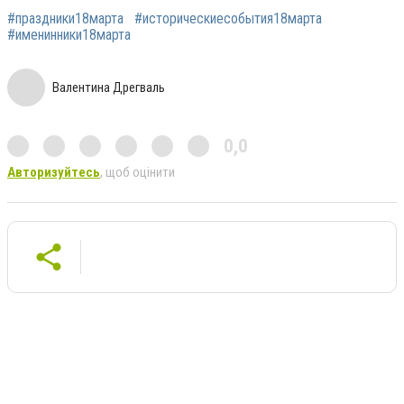
#праздники18марта
#историческиесобытия18марта
#именинники18марта
Валентина Дрегваль
0,0
Авторизуйтесь
, щоб оцінити