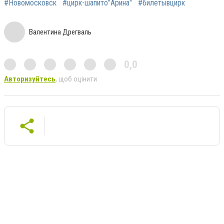
#Новомосковск
#цирк-шапито"Арина"
#билетывцирк
Валентина Дрегваль
0,0
Авторизуйтесь
, щоб оцінити