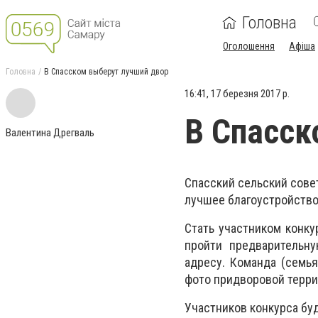
Головна
Оголошення
Афіша
Головна
В Спасском выберут лучший двор
16:41, 17 березня 2017 р.
В Спасск
Валентина Дрегваль
Спасский сельский совет
лучшее благоустройство
Стать участником конку
пройти предварительн
адресу. Команда (семь
фото придворовой терри
Участников конкурса буд