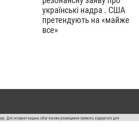
резонансну заяву про
українські надра . США
претендують на «майже
все»
ару. Для інтернет-видань обов'язкове розміщення прямого, відкритого для
лама" публікуються на правах реклами.