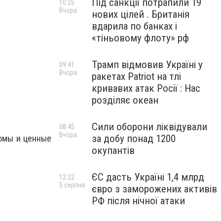
Під санкції потрапили 19
10:25
Вчора
нових цілей . Британія
вдарила по банках і
«тіньовому флоту» рф
Трамп відмовив Україні у
09:41
Вчора
ракетах Patriot на тлі
кривавих атак Росії : Нас
розділяє океан
Сили оборони ліквідували
08:45
Вчора
за добу понад 1200
ломы и ценные
окупантів
ЄС дасть Україні 1,4 млрд
12:22
5 серпня
євро з заморожених активів
РФ після нічної атаки