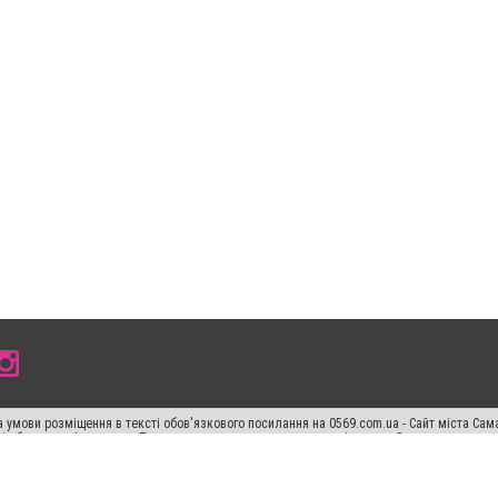
 умови розміщення в тексті обов'язкового посилання на 0569.com.ua - Сайт міста Сам
сті або в якості джерела. Порушення виняткових прав переслідується Законом.
ський спецпроєкт", "Політичні новини", "Пресреліз", "PR", "Офіційно", "Політична рек