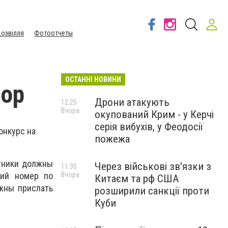
озвілля
Фотоотчеты
ОСТАННІ НОВИНИ
вор
Дрони атакують
12:25
Вчора
окупований Крим - у Керчі
серія вибухів, у Феодосії
онкурс на
пожежа
стники должны
Через військові зв'язки з
11:30
Вчора
щий номер по
Китаєм та рф США
лжны прислать
розширили санкції проти
Куби