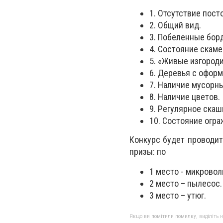
1. Отсутствие пост
2. Общий вид.
3. Побеленные бор
4. Состояние скаме
5. «Живые изгород
6. Деревья с оформ
7. Наличие мусорн
8. Наличие цветов.
9. Регулярное скаш
10. Состояние огр
Конкурс будет проводит
призы: по
1 место - микровол
2 место – пылесос.
3 место – утюг.
Якщо ви помітили помилку, виділіть нео