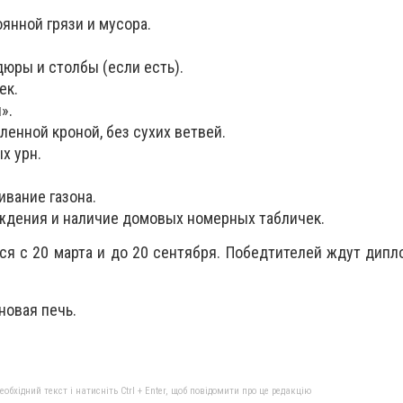
оянной грязи и мусора.
дюры и столбы (если есть).
ек.
и».
ленной кроной, без сухих ветвей.
ых урн.
ивание газона.
аждения и наличие домовых номерных табличек.
ся с 20 марта и до 20 сентября. Победтителей ждут дип
новая печь.
бхідний текст і натисніть Ctrl + Enter, щоб повідомити про це редакцію