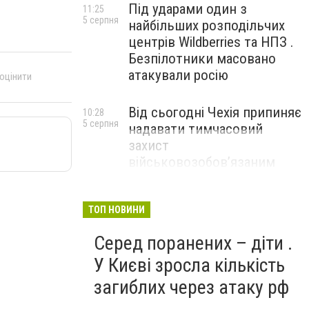
Під ударами один з
11:25
5 серпня
найбільших розподільчих
центрів Wildberries та НПЗ .
Безпілотники масовано
атакували росію
 оцінити
Від сьогодні Чехія припиняє
10:28
5 серпня
надавати тимчасовий
захист
військовозобов’язаним
українцям
ТОП НОВИНИ
Серед поранених – діти .
У Києві зросла кількість
загиблих через атаку рф