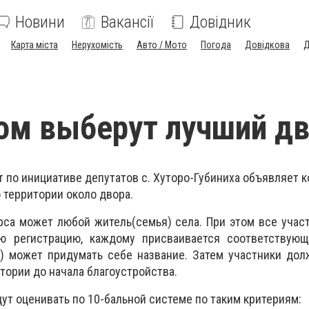
Новини
Вакансії
Довідник
Карта міста
Нерухомість
Авто / Мото
Погода
Довідкова
Д
ом выберут лучший д
 по инициативе депутатов с. Хуторо-Губиниха объявляет к
 территории около двора.
рса может любой житель(семья) села. При этом все уча
ую регистрацию, каждому присваивается соответствую
я) может придумать себе название. Затем участники до
тории до начала благоустройства.
ут оценивать по 10-бальной системе по таким критериям: