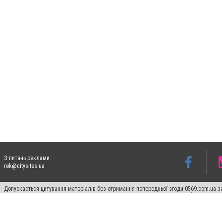
З питань реклами:
rek@citysites.ua
Допускається цитування матеріалів без отримання попередньої згоди 0569.com.ua за
пошукових систем гіперпосилання на цитовані статті не нижче другого абзацу в тек
Матеріали з плашками "Новини компаній", "Промо", "Партнерський матеріал", "Партнер