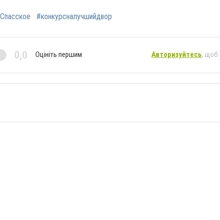
.Спасское
#конкурсналучшийдвор
0,0
Оцініть першим
Авторизуйтесь
, щоб