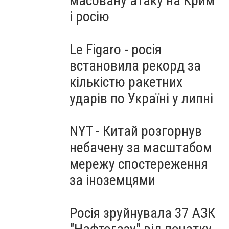
масовану атаку на Крим
і росію
Le Figaro - росія
встановила рекорд за
кількістю ракетних
ударів по Україні у липні
NYT - Китай розгорнув
небачену за масштабом
мережу спостереження
за іноземцями
Росія зруйнувала 37 АЗК