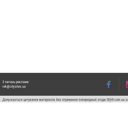
З питань реклами:
rek@citysites.ua
Допускається цитування матеріалів без отримання попередньої згоди 0569.com.ua за
пошукових систем гіперпосилання на цитовані статті не нижче другого абзацу в тек
Матеріали з плашками "Новини компаній", "Промо", "Партнерський матеріал", "Партнер
Реклама на сайті
Ф