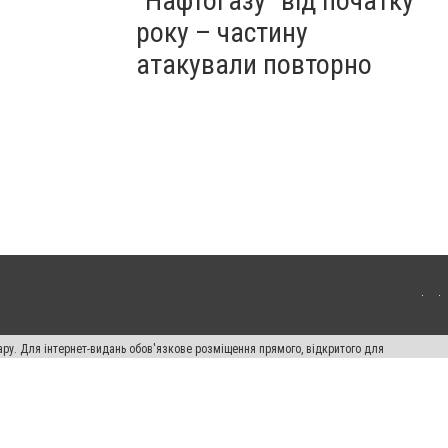
"Нафтогазу" від початку
року – частину
атакували повторно
ару. Для інтернет-видань обов'язкове розміщення прямого, відкритого для
лама" публікуються на правах реклами.
ості
Правила сайту