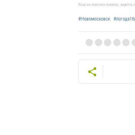
Якщо ви помітили помилку, виділіть нео
#Новомосковск
#погода16