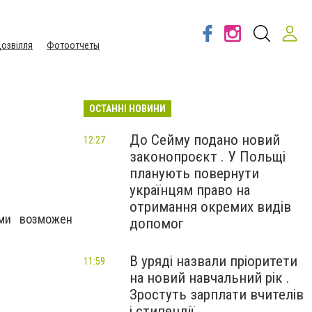
озвілля
Фотоотчеты
ОСТАННІ НОВИНИ
До Сейму подано новий
12:27
законопроєкт . У Польщі
планують повернути
українцям право на
отримання окремих видів
ами возможен
допомог
В уряді назвали пріоритети
11:59
на новий навчальний рік .
Зростуть зарплати вчителів
і стипендії