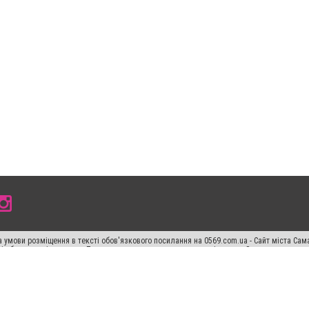
 умови розміщення в тексті обов'язкового посилання на 0569.com.ua - Сайт міста Сам
сті або в якості джерела. Порушення виняткових прав переслідується Законом.
ський спецпроєкт", "Політичні новини", "Пресреліз", "PR", "Офіційно", "Політична рек
раншиза "CitySites"
Правила класифайд
Редакційна політика
Політика конфіденційн