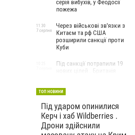
серія вибухів, у Феодосії
пожежа
Через військові зв'язки з
11:30
7 серпня
Китаєм та рф США
розширили санкції проти
Куби
Під санкції потрапили 19
10:25
7 серпня
нових цілей . Британія
вдарила по банках і
«тіньовому флоту» рф
ТОП НОВИНИ
Під ударом опинилися
Керч і хаб Wildberries .
Дрони здійснили