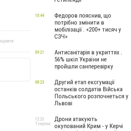
Федоров пояснив, що
10:44
потрібно змінити в
мобілізації . «200+ тисяч у
СЗЧ»
 оцінити
Антисанітарія в укриттях .
09:21
56% шкіл України не
пройшли санперевірку
Другий етап ексгумації
08:23
останків солдатів Війська
Польського розпочнеться у
Львові
Дрони атакують
12:25
7 серпня
окупований Крим - у Керчі