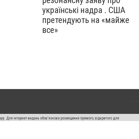
резонансну заяву про
українські надра . США
претендують на «майже
все»
ару. Для інтернет-видань обов'язкове розміщення прямого, відкритого для
лама" публікуються на правах реклами.