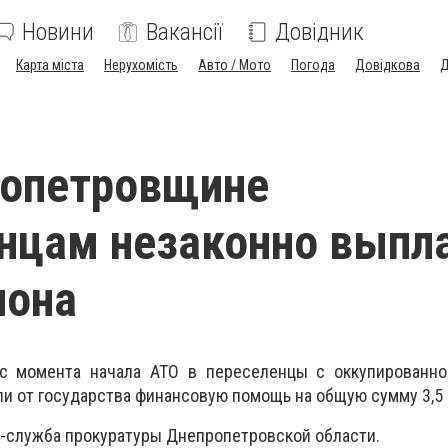
Новини
Вакансії
Довідник
Карта міста
Нерухомість
Авто / Мото
Погода
Довідкова
Д
ропетровщине
нцам незаконно выпл
иона
с момента начала АТО в переселенцы с оккупированно
и от государства финансовую помощь на общую сумму 3,5 м
-служба прокуратуры Днепропетровской области.