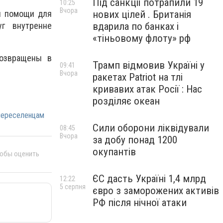
Під санкції потрапили 19
10:25
Вчора
нових цілей . Британія
й помощи для
вдарила по банках і
г внутренне
«тіньовому флоту» рф
возвращены в
Трамп відмовив Україні у
09:41
Вчора
ракетах Patriot на тлі
кривавих атак Росії : Нас
розділяє океан
переселенцам
Сили оборони ліквідували
08:45
Вчора
за добу понад 1200
окупантів
тобы оценить
ЄС дасть Україні 1,4 млрд
12:22
5 серпня
євро з заморожених активів
РФ після нічної атаки