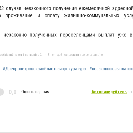
3 случая незаконного получения ежемесячной адресно
а проживание и оплату жилищно-коммунальных услу
.
 незаконно полученных переселенцами выплат уже 
бхідний текст і натисніть Ctrl + Enter, щоб повідомити про це редакцію
#Днепропетровскаяобластнаяпрокуратура
#незаконныевыплаты
0,0
Оцініть першим
Авторизируйтесь
, ч