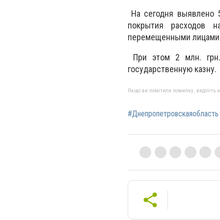
На сегодня выявлено 5
покрытия расходов н
перемещенными лицами
При этом 2 млн. грн.
государственную казну.
Якщо ви помітили помилку, виділіть нео
#Днепропетровскаяобласть