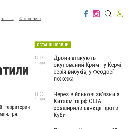
озвілля
Фотоотчеты
ОСТАННІ НОВИНИ
Дрони атакують
12:25
Вчора
окупований Крим - у Керчі
атили
серія вибухів, у Феодосії
пожежа
Через військові зв'язки з
11:30
Вчора
Китаєм та рф США
й территории
розширили санкції проти
лн. грн.
Куби