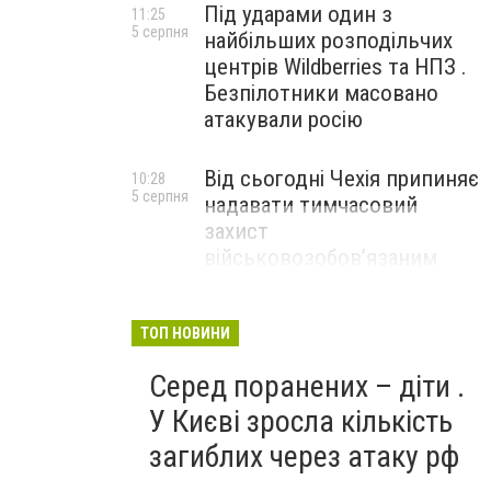
Під ударами один з
11:25
5 серпня
найбільших розподільчих
центрів Wildberries та НПЗ .
Безпілотники масовано
атакували росію
Від сьогодні Чехія припиняє
10:28
5 серпня
надавати тимчасовий
захист
військовозобов’язаним
українцям
ТОП НОВИНИ
Серед поранених – діти .
У Києві зросла кількість
загиблих через атаку рф