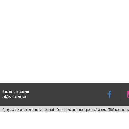
З питань реклами:
rek@citysites.ua
Допускається цитування матеріалів без отримання попередньої згоди 0569.com.ua за
пошукових систем гіперпосилання на цитовані статті не нижче другого абзацу в тек
Матеріали з плашками "Новини компаній", "Промо", "Партнерський матеріал", "Партнер