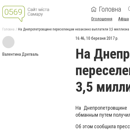
Головна
Оголошення
Афіша
Головна
На Днепропетровщине переселенцам незаконно выплатили 3,5 миллиона
16:46, 10 березня 2017 р.
На Днеп
Валентина Дрегваль
переселе
3,5 милл
На Днепропетровщине 
обманным путем получил
Об этом сообщила пресс