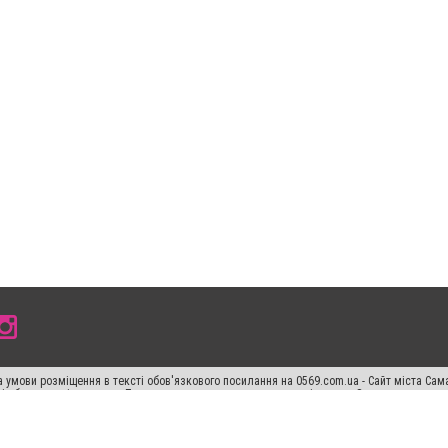
 умови розміщення в тексті обов'язкового посилання на 0569.com.ua - Сайт міста Сам
сті або в якості джерела. Порушення виняткових прав переслідується Законом.
ський спецпроєкт", "Політичні новини", "Пресреліз", "PR", "Офіційно", "Політична рек