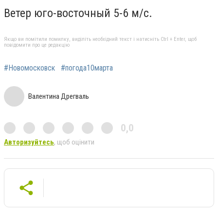
Ветер юго-восточный 5-6 м/с.
Якщо ви помітили помилку, виділіть необхідний текст і натисніть Ctrl + Enter, щоб
повідомити про це редакцію
#Новомосковск
#погода10марта
Валентина Дрегваль
0,0
Авторизуйтесь
, щоб оцінити