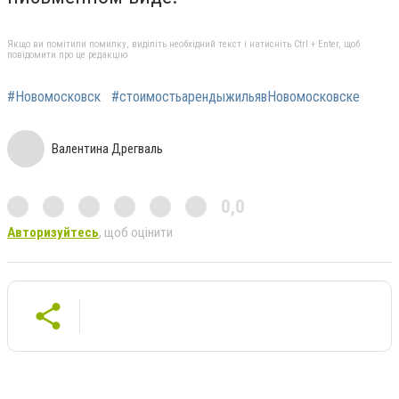
Якщо ви помітили помилку, виділіть необхідний текст і натисніть Ctrl + Enter, щоб
повідомити про це редакцію
#Новомосковск
#стоимостьарендыжильявНовомосковске
Валентина Дрегваль
0,0
Авторизуйтесь
, щоб оцінити