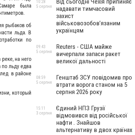
Від сьогодні Чехія припиняє
10:28
Самаре была
5 серпня
надавати тимчасовий
нтиметров.
захист
військовозобов’язаним
ия рыбаков об
українцям
части льда. В
отработки по
Reuters - США майже
09:43
5 серпня
вичерпали запаси ракет
реке, на него
великої дальності
 по льду едва
 лед в районе
Генштаб ЗСУ повідомив про
08:59
5 серпня
втрати ворога станом на 5
серпня 2026 року
изни, который
Єдиний НПЗ Грузії
15:11
3 серпня
відмовився від російської
нафти . Знайшов
альтернативу в двох країнах