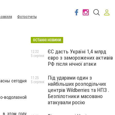
озвілля
Фотоотчеты
ОСТАННІ НОВИНИ
ЄС дасть Україні 1,4 млрд
12:22
5 серпня
євро з заморожених активів
РФ після нічної атаки
Під ударами один з
11:25
пасны сегодня
5 серпня
найбільших розподільчих
центрів Wildberries та НПЗ .
Безпілотники масовано
но-водолазной
атакували росію
 в этом году