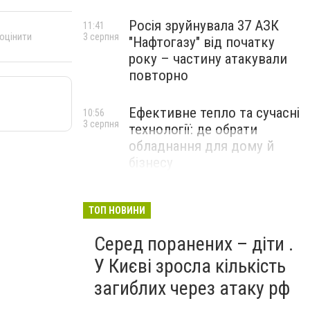
Росія зруйнувала 37 АЗК
11:41
 оцінити
3 серпня
"Нафтогазу" від початку
року – частину атакували
повторно
Ефективне тепло та сучасні
10:56
3 серпня
технології: де обрати
обладнання для дому й
бізнесу
НОВИНИ КОМПАНІЙ
ТОП НОВИНИ
Серед поранених – діти .
У Києві зросла кількість
загиблих через атаку рф