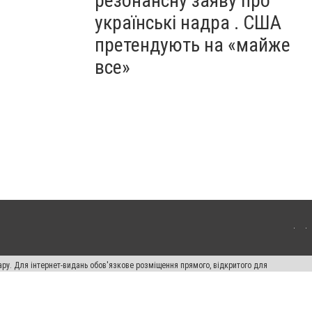
резонансну заяву про
українські надра . США
претендують на «майже
все»
ару. Для інтернет-видань обов'язкове розміщення прямого, відкритого для
лама" публікуються на правах реклами.