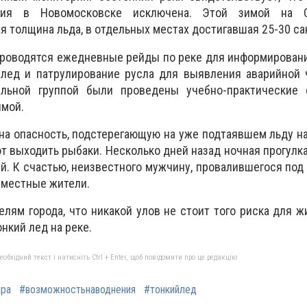
ния в Новомосковске исключена. Этой зимой на 
я толщина льда, в отдельных местах достигавшая 25-30 са
проводятся ежедневные рейды по реке для информирован
 лед и патрулирование русла для выявления аварийной 
ельной группой были проведены учебно-практические 
имой.
на опасность, подстерегающую на уже подтаявшем льду на 
 выходить рыбаки. Несколько дней назад ночная прогулка
ей. К счастью, неизвестного мужчину, провалившегося под
и местные жители.
елям города, что никакой улов не стоит того риска для ж
онкий лед на реке.
бхідний текст і натисніть Ctrl + Enter, щоб повідомити про це редакцію
ара
#возможностьнаводнения
#тонкийлед