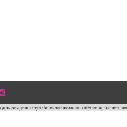
 умови розміщення в тексті обов'язкового посилання на 0569.com.ua - Сайт міста Сам
сті або в якості джерела. Порушення виняткових прав переслідується Законом.
ський спецпроєкт", "Політичні новини", "Пресреліз", "PR", "Офіційно", "Політична рек