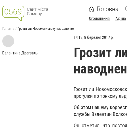
Головна
Оголошення
Афіша
Головна
Грозит ли Новомосковску наводнение
14:13, 8 березня 2017 р.
Грозит л
Валентина Дрегваль
наводнен
Грозит ли Новомосковск
прогулки по тонкому льду
Об этом нашему корресп
службы Валентин Волков
Он отметил, что посто