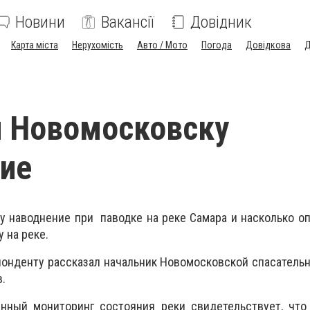
Новини
Вакансії
Довідник
Карта міста
Нерухомість
Авто / Мото
Погода
Довідкова
Д
и Новомосковску
ие
у наводнение при паводке на реке Самара и насколько о
 на реке.
онденту рассказал начальник Новомосковской спасатель
.
янный мониторинг состояния реки свидетельствует, что