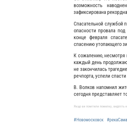
возможность наводне
зафиксирована рекордна
Спасательной службой 
опасности провала под
конце февраля спасат
спасению утопающего з
К сожалению, несмотря 
каждый день продолжают
не закончилась трагеди
речпорта, успели спаст
В. Волков напомнил жит
сегодня представляет т
Якщо ви помітили помилку, виділіть нео
#Новомосковск
#рекаСам