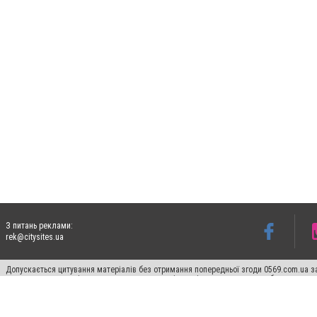
З питань реклами:
rek@citysites.ua
Допускається цитування матеріалів без отримання попередньої згоди 0569.com.ua за
пошукових систем гіперпосилання на цитовані статті не нижче другого абзацу в тек
Матеріали з плашками "Новини компаній", "Промо", "Партнерський матеріал", "Партнер