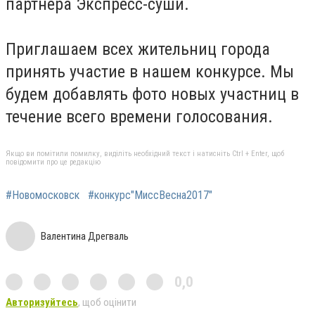
партнера Экспресс-суши.
Приглашаем всех жительниц города
принять участие в нашем конкурсе. Мы
будем добавлять фото новых участниц в
течение всего времени голосования.
Якщо ви помітили помилку, виділіть необхідний текст і натисніть Ctrl + Enter, щоб
повідомити про це редакцію
#Новомосковск
#конкурс"МиссВесна2017"
Валентина Дрегваль
0,0
Авторизуйтесь
, щоб оцінити