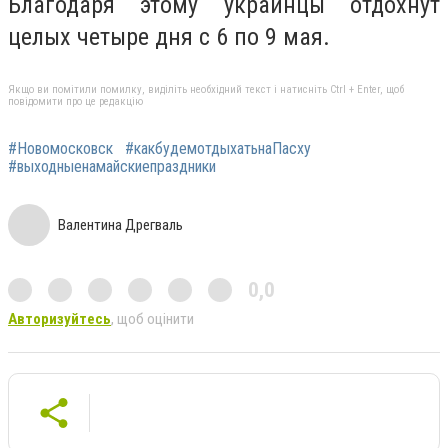
Благодаря этому украинцы отдохнут
целых четыре дня с 6 по 9 мая.
Якщо ви помітили помилку, виділіть необхідний текст і натисніть Ctrl + Enter, щоб
повідомити про це редакцію
#Новомосковск
#какбудемотдыхатьнаПасху
#выходныенамайскиепраздники
Валентина Дрегваль
0,0
Авторизуйтесь
, щоб оцінити