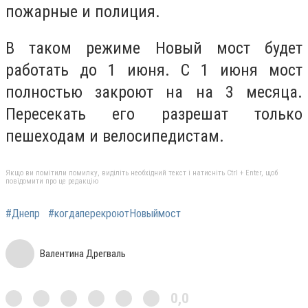
пожарные и полиция.
В таком режиме Новый мост будет
работать до 1 июня. С 1 июня мост
полностью закроют на на 3 месяца.
Пересекать его разрешат только
пешеходам и велосипедистам.
Якщо ви помітили помилку, виділіть необхідний текст і натисніть Ctrl + Enter, щоб
повідомити про це редакцію
#Днепр
#когдаперекроютНовыймост
Валентина Дрегваль
0,0