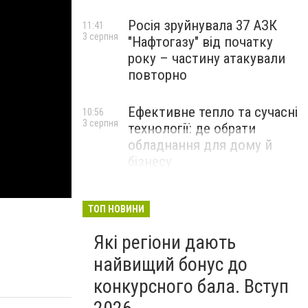
Росія зруйнувала 37 АЗК
11:41
3 серпня
"Нафтогазу" від початку
року – частину атакували
повторно
Ефективне тепло та сучасні
10:56
3 серпня
технології: де обрати
обладнання для дому й
бізнесу
НОВИНИ КОМПАНІЙ
ТОП НОВИНИ
Які регіони дають
найвищий бонус до
конкурсного бала. Вступ