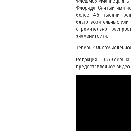
Флешмоб «Mannequin Ch
Флорида. Снятый ими не
более 4,6 тысячи ре
благотворительных или 
стремительно распро
знаменитости.
Теперь к многочисленно
Редакция 0569.com.u
предоставленное видео