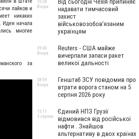
виля в штате
Від сьогодні Чехія припиняє
10:28
Вчора
сячи лайков и
надавати тимчасовий
еет никаких
захист
. Идея начала
військовозобов’язаним
лись многие
українцям
Reuters - США майже
09:43
Вчора
вичерпали запаси ракет
великої дальності
манского за
Генштаб ЗСУ повідомив про
08:59
Вчора
втрати ворога станом на 5
серпня 2026 року
Єдиний НПЗ Грузії
15:11
3 серпня
відмовився від російської
нафти . Знайшов
альтернативу в двох країнах