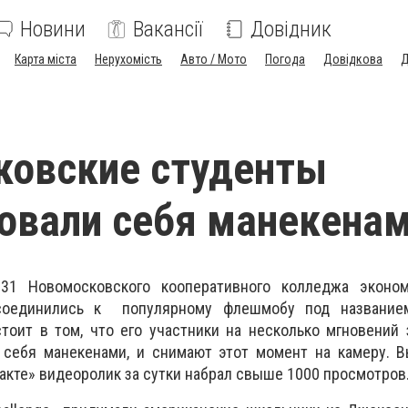
Новини
Вакансії
Довідник
Карта міста
Нерухомість
Авто / Мото
Погода
Довідкова
Д
ковские студенты
овали себя манекена
31 Новомосковского кооперативного колледжа эконо
исоединились к популярному флешмобу под название
остоит в том, что его участники на несколько мгновений
 себя манекенами, и снимают этот момент на камеру. 
такте» видеоролик за сутки набрал свыше 1000 просмотров