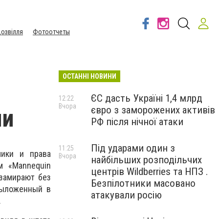
озвілля
Фотоотчеты
ОСТАННІ НОВИНИ
ЄС дасть Україні 1,4 млрд
12:22
Вчора
євро з заморожених активів
ми
РФ після нічної атаки
Під ударами один з
11:25
мики и права
Вчора
найбільших розподільчих
м «Mannequin
центрів Wildberries та НПЗ .
 замирают без
Безпілотники масовано
Выложенный в
атакували росію
.