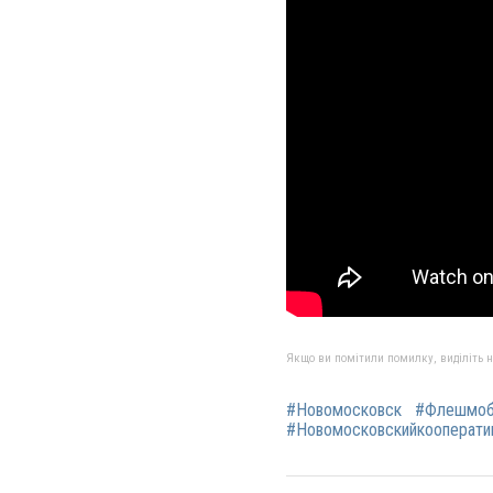
Якщо ви помітили помилку, виділіть нео
#Новомосковск
#Флешмоб«
#Новомосковскийкооперати