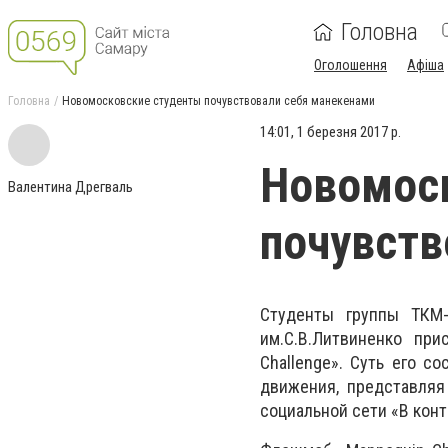
Головна
Оголошення
Афіша
Головна
Новомосковские студенты почувствовали себя манекенами
14:01, 1 березня 2017 р.
Новомос
Валентина Дрегваль
почувств
Студенты группы ТКМ-
им.С.В.Литвиненко пр
Challenge». Суть его с
движения, представляя
социальной сети «В кон