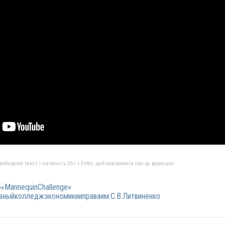
бхідний текст і натисніть Ctrl + Enter, щоб повідомити про це редакцію
MannequinChallenge»
вныйколледжэкономикииправаим.С.В.Литвиненко