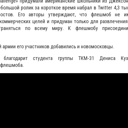
allenge» придумали американские школьники из Джексон
большой ролик за короткое время набрал в Twitter 4,3 ты
постов. Его авторы утверждают, что флешмоб не им
коммерческих целей и придуман только для развлечения
страняться по всему миру. К флешмобу присоедини
й армии его участников добавились и новомосковцы.
a благодарит студента группы ТКМ-31 Дениса Кух
 флешмоба.