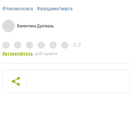
#Новомосковск
#праздники1марта
Валентина Дрегваль
0,0
Авторизуйтесь
, щоб оцінити