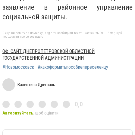
заявление в районное управление
социальной защиты.
Якщо ви помітили помилку, виділіть необхідний текст і натисніть Ctrl + Enter, щоб
повідомити про це редакцію
ОФ. САЙТ ДНЕПРОПЕТРОВСКОЙ ОБЛАСТНОЙ
ГОСУДАРСТВЕННОЙ АДМИНИСТРАЦИИ
#Новомосковск
#какоформитьпособиепереселенцу
Валентина Дрегваль
0,0
Авторизуйтесь
, щоб оцінити