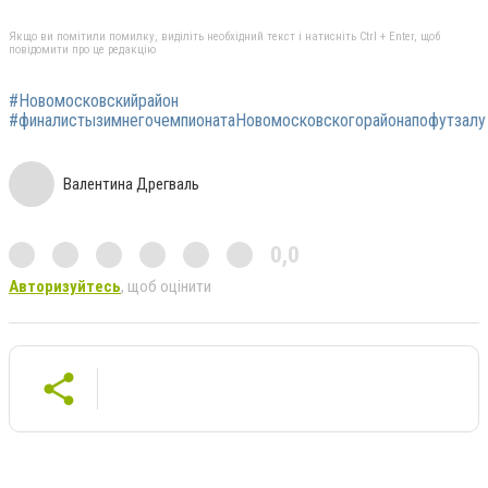
Якщо ви помітили помилку, виділіть необхідний текст і натисніть Ctrl + Enter, щоб
повідомити про це редакцію
#Новомосковскийрайон
#финалистызимнегочемпионатаНовомосковскогорайонапофутзалу
Валентина Дрегваль
0,0
Авторизуйтесь
, щоб оцінити