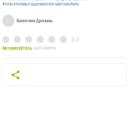
#спасателивытащилиизснегаавтомобиль
Валентина Дрегваль
0,0
Авторизуйтесь
, щоб оцінити