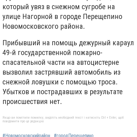
который увяз в снежном сугробе на
улице Нагорной в городе Перещепино
Новомосковского района.
Прибывший на помощь дежурный караул
49-й государственной пожарно-
спасательной части на автоцистерне
вызволил застрявший автомобиль из
снежной ловушки с помощью троса.
Убытков и пострадавших в результате
происшествия нет.
Якщо ви помітили помилку, виділіть необхідний текст і натисніть Ctrl + Enter, щоб
повідомити про це редакцію
#Новомосковскийрайон
#городПерещепино