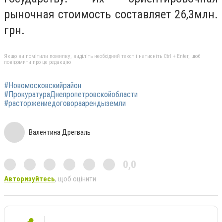
рыночная стоимость составляет 26,3млн.
грн.
Якщо ви помітили помилку, виділіть необхідний текст і натисніть Ctrl + Enter, щоб
повідомити про це редакцію
#Новомосковскийрайон
#ПрокуратураДнепропетровскойобласти
#расторжениедоговораарендыземли
Валентина Дрегваль
0,0
Авторизуйтесь
, щоб оцінити