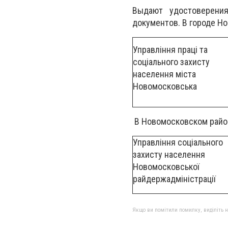
Выдают удостоверени
документов. В городе Н
Управління праці та
соціального захисту
населення міста
Новомосковська
В Новомосковском райо
Управління соціального
захисту населення
Новомосковської
райдержадміністрації
Якщо ви помітили помилку, виділіть нео