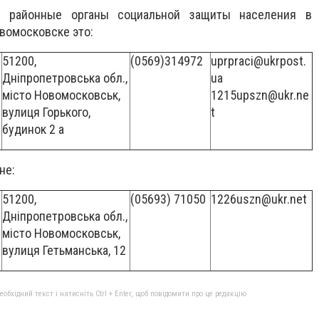
я районные органы социальной защиты населения в 
овомосковске это:
51200,
(0569)314972
uprpraci@ukrpost.
Дніпропетровська обл.,
ua
місто Новомосковськ,
1215upszn@ukr.ne
вулиця Горького,
t
будинок 2 а
не:
51200,
(05693) 71050
1226uszn@ukr.net
Дніпропетровська обл.,
місто Новомосковськ,
вулиця Гетьманська, 12
бхідний текст і натисніть Ctrl + Enter, щоб повідомити про це редакцію