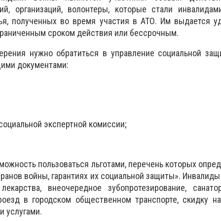
ий, организаций, волонтеры, которые стали инвалидам
чья, полученных во время участия в АТО. Им выдается у
граниченным сроком действия или бессрочным.
ерения нужно обратиться в управление социальной защ
щими документами:
-социальной экспертной комиссии;
можность пользоваться льготами, перечень которых опре
еранов войны, гарантиях их социальной защиты». Инвалид
екарства, внеочередное зубопротезирование, санатор
роезд в городском общественном транспорте, скидку на
 услугами.