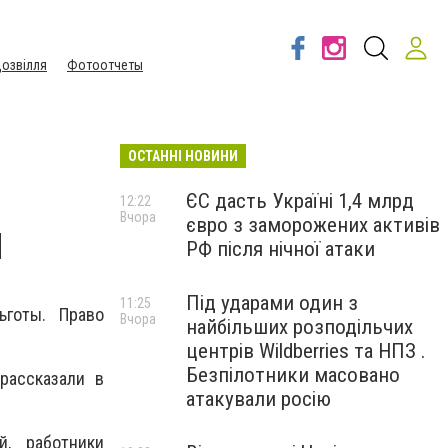
озвілля
Фотоотчеты
ОСТАННІ НОВИНИ
ЄС дасть Україні 1,4 млрд
12:22
Вчора
євро з заморожених активів
ы
РФ після нічної атаки
Під ударами один з
11:25
готы. Право
Вчора
найбільших розподільчих
центрів Wildberries та НПЗ .
Безпілотники масовано
рассказали в
атакували росію
, работники