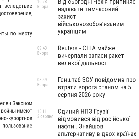
Від сьогодні Чехія припиняє
10:28
и вследствие
Вчора
надавати тимчасовий
достоверение,
захист
військовозобов’язаним
українцям
иты по месту
Reuters - США майже
09:43
Вчора
вичерпали запаси ракет
великої дальності
Генштаб ЗСУ повідомив про
08:59
Вчора
втрати ворога станом на 5
серпня 2026 року
делен Законом
ы войны имеют
Єдиний НПЗ Грузії
15:11
3 серпня
но-курортное
відмовився від російської
 пользование
нафти . Знайшов
альтернативу в двох країнах