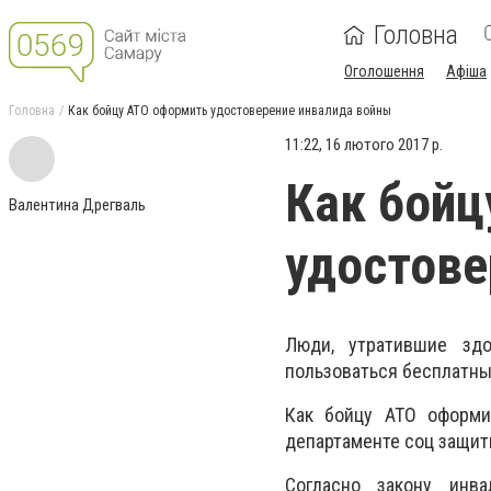
Головна
Оголошення
Афіша
Головна
Как бойцу АТО оформить удостоверение инвалида войны
11:22, 16 лютого 2017 р.
Как бойц
Валентина Дрегваль
удостове
Люди, утратившие зд
пользоваться бесплатны
Как бойцу АТО оформи
департаменте соц защи
Согласно закону инв