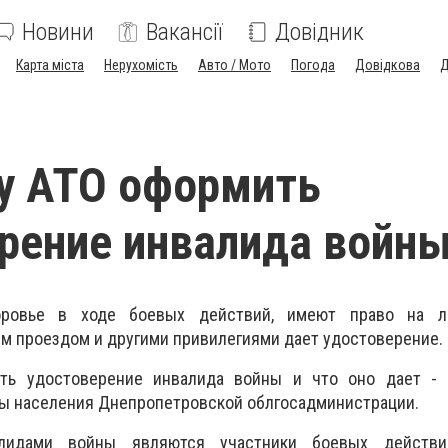
Новини
Вакансії
Довідник
Карта міста
Нерухомість
Авто / Мото
Погода
Довідкова
Д
у АТО оформить
рение инвалида войн
оровье в ходе боевых действий, имеют право на ль
м проездом и другими привилегиями дает удостоверение.
ть удостоверение инвалида войны и что оно дает - 
ты населения Днепропетровской облгосадминистрации.
алидами войны являются участники боевых действий