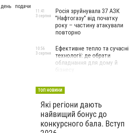
день подачи
Росія зруйнувала 37 АЗК
11:41
3 серпня
"Нафтогазу" від початку
року – частину атакували
повторно
Ефективне тепло та сучасні
10:56
3 серпня
технології: де обрати
обладнання для дому й
бізнесу
НОВИНИ КОМПАНІЙ
ТОП НОВИНИ
Які регіони дають
найвищий бонус до
конкурсного бала. Вступ