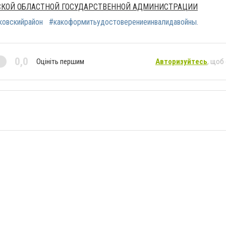
СКОЙ ОБЛАСТНОЙ ГОСУДАРСТВЕННОЙ АДМИНИСТРАЦИИ
овскийрайон
#какоформитьудостоверениеинвалидавойны.
0,0
Оцініть першим
Авторизуйтесь
, щоб