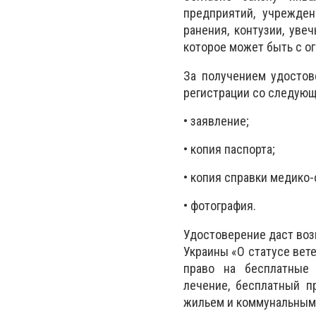
предприятий, учрежден
ранения, контузии, уве
которое может быть с о
За получением удостов
регистрации со следую
• заявление;
• копия паспорта;
• копия справки медико
• фотография.
Удостоверение даст воз
Украины «О статусе вет
право на бесплатные л
лечение, бесплатный п
жильем и коммунальными