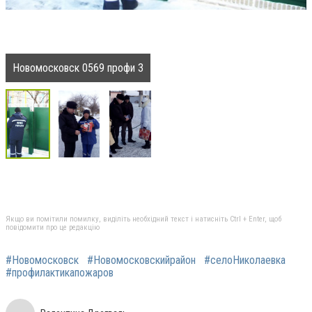
Новомосковск 0569 профи 3
Якщо ви помітили помилку, виділіть необхідний текст і натисніть Ctrl + Enter, щоб
повідомити про це редакцію
#Новомосковск
#Новомосковскийрайон
#селоНиколаевка
#профилактикапожаров