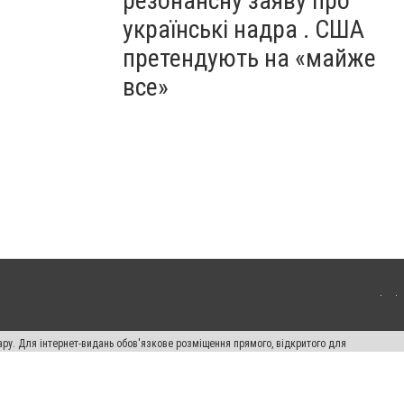
резонансну заяву про
українські надра . США
претендують на «майже
все»
ару. Для інтернет-видань обов'язкове розміщення прямого, відкритого для
лама" публікуються на правах реклами.