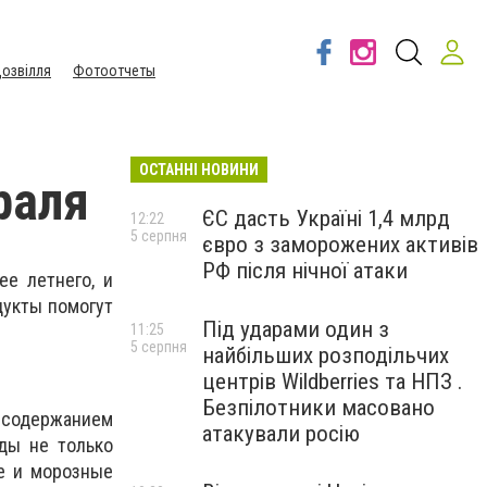
озвілля
Фотоотчеты
ОСТАННІ НОВИНИ
раля
ЄС дасть Україні 1,4 млрд
12:22
5 серпня
євро з заморожених активів
РФ після нічної атаки
е летнего, и
дукты помогут
Під ударами один з
11:25
5 серпня
найбільших розподільчих
центрів Wildberries та НПЗ .
Безпілотники масовано
 содержанием
атакували росію
ды не только
ые и морозные