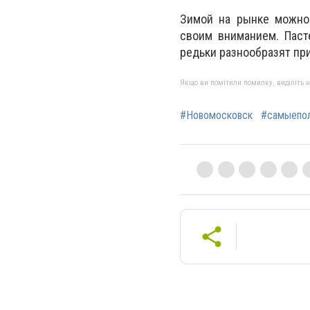
Зимой на рынке можно
своим вниманием. Паст
редьки разнообразят пр
Якщо ви помітили помилку, виділіть нео
#Новомосковск
#самыепо