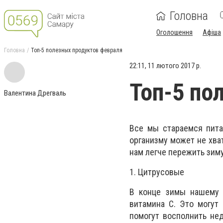
Головна
Оголошення
Афіша
Головна
Топ-5 полезных продуктов февраля
22:11, 11 лютого 2017 р.
Топ-5 по
Валентина Дрегваль
Все мы стараемся пита
организму может не хва
нам легче пережить зим
1. Цитрусовые
В конце зимы нашему 
витамина С. Это могут
помогут восполнить не