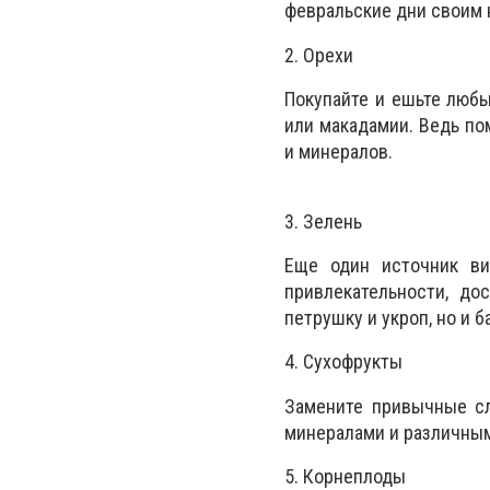
февральские дни своим
2. Орехи
Покупайте и ешьте любы
или макадамии. Ведь по
и минералов.
3. Зелень
Еще один источник ви
привлекательности, до
петрушку и укроп, но и б
4. Сухофрукты
Замените привычные сл
минералами и различны
5. Корнеплоды