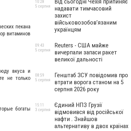
Від сьогодні Чехія припиняє
10:28
5 серпня
надавати тимчасовий
захист
військовозобов’язаним
ческих пекана
українцям
бор витаминов
Reuters - США майже
09:43
5 серпня
вичерпали запаси ракет
великої дальності
люду вкуса и
Генштаб ЗСУ повідомив про
08:59
те не только
5 серпня
втрати ворога станом на 5
серпня 2026 року
Єдиний НПЗ Грузії
15:11
оторые богаты
3 серпня
відмовився від російської
нафти . Знайшов
альтернативу в двох країнах