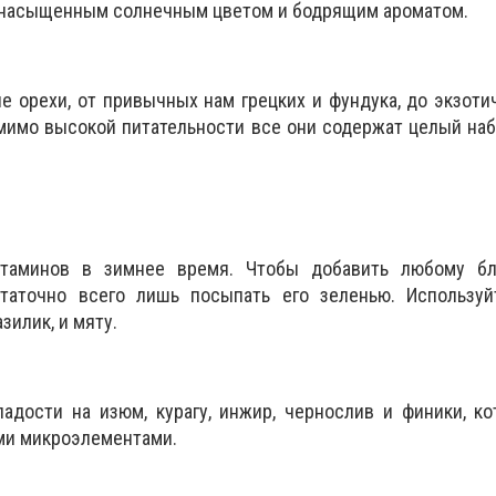
 насыщенным солнечным цветом и бодрящим ароматом.
е орехи, от привычных нам грецких и фундука, до экзоти
мимо высокой питательности все они содержат целый на
таминов в зимнее время. Чтобы добавить любому б
статочно всего лишь посыпать его зеленью. Используй
азилик, и мяту.
адости на изюм, курагу, инжир, чернослив и финики, к
ми микроэлементами.