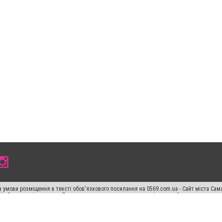
 умови розміщення в тексті обов'язкового посилання на 0569.com.ua - Сайт міста Сам
сті або в якості джерела. Порушення виняткових прав переслідується Законом.
ський спецпроєкт", "Політичні новини", "Пресреліз", "PR", "Офіційно", "Політична рек