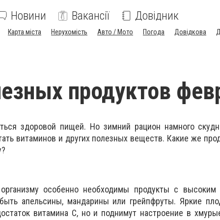
Новини
Вакансії
Довідник
Карта міста
Нерухомість
Авто / Мото
Погода
Довідкова
Д
лезных продуктов фев
ться здоровой пищей. Но зимний рацион намного скудне
тать витаминов и других полезных веществ. Какие же про
у?
организму особенно необходимы продукты с высоким
 быть апельсины, мандарины или грейпфруты. Яркие пло
достаток витамина С, но и поднимут настроение в хмур