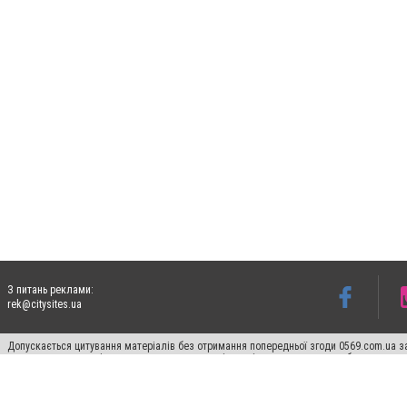
З питань реклами:
rek@citysites.ua
Допускається цитування матеріалів без отримання попередньої згоди 0569.com.ua за
пошукових систем гіперпосилання на цитовані статті не нижче другого абзацу в тек
Матеріали з плашками "Новини компаній", "Промо", "Партнерський матеріал", "Партнер