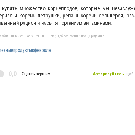
 купить множество корнеплодов, которые мы незаслуж
ернак и корень петрушки, репа и корень сельдерея, ра
ивычный рацион и насытят организм витаминами.
бхідний текст і натисніть Ctrl + Enter, щоб повідомити про це редакцію
лезныепродуктывфеврале
0,0
Оцініть першим
Авторизуйтесь
, щоб