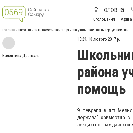
Головна
Оголошення
Афіша
Головна
Школьников Новомосковского района учили оказывать первую помощь
15:29, 10 лютого 2017 р.
Школьни
Валентина Дрегваль
района у
помощь
9 февраля в пгт Мелио
держава" совместно с 
лекцию по гражданской