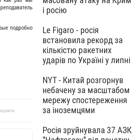
масовану атаку на Крим
преподаватель
і росію
рые подробно
Le Figaro - росія
встановила рекорд за
кількістю ракетних
ударів по Україні у липні
NYT - Китай розгорнув
небачену за масштабом
мережу спостереження
за іноземцями
 оцінити
Росія зруйнувала 37 АЗК