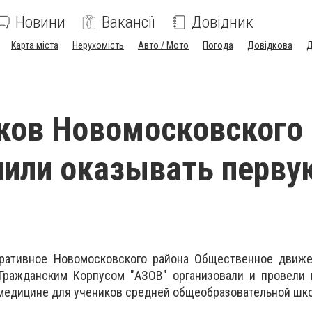
Новини
Вакансії
Довідник
Карта міста
Нерухомість
Авто / Мото
Погода
Довідкова
Д
ков Новомосковского
чили оказывать перву
ративное Новомосковского района Общественное движе
Гражданским Корпусом "АЗОВ" организовали и провели 
 медицине для учеников средней общеобразовательной шк