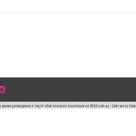
 умови розміщення в тексті обов'язкового посилання на 0569.com.ua - Сайт міста Сам
сті або в якості джерела. Порушення виняткових прав переслідується Законом.
ський спецпроєкт", "Політичні новини", "Пресреліз", "PR", "Офіційно", "Політична рек
раншиза "CitySites"
Правила класифайд
Редакційна політика
Політика конфіденційн