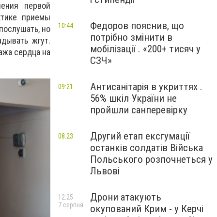
ления первой
ктике приемы
Федоров пояснив, що
10:44
послушать, но
потрібно змінити в
адывать жгут.
мобілізації . «200+ тисяч у
ажа сердца на
СЗЧ»
Антисанітарія в укриттях .
09:21
56% шкіл України не
пройшли санперевірку
Другий етап ексгумації
08:23
останків солдатів Війська
Польського розпочнеться у
Львові
Дрони атакують
12:25
7 серпня
окупований Крим - у Керчі