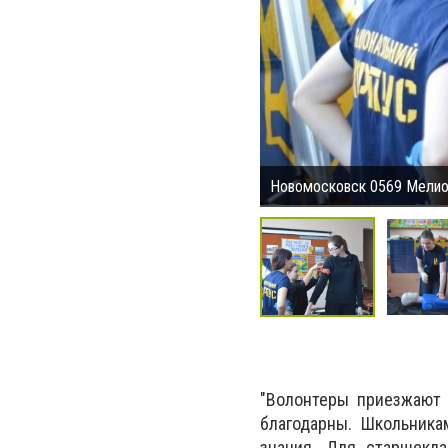
Новомосковск 0569 Мелио
"Волонтеры приезжают 
благодарны. Школьника
знания. Для старшекла