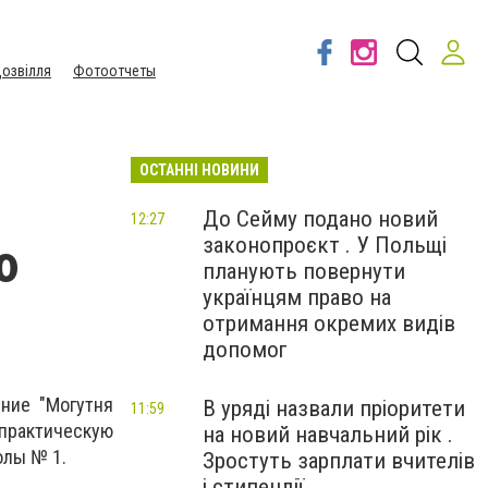
озвілля
Фотоотчеты
ОСТАННІ НОВИНИ
До Сейму подано новий
12:27
законопроєкт . У Польщі
ю
планують повернути
українцям право на
отримання окремих видів
допомог
ние "Могутня
В уряді назвали пріоритети
11:59
практическую
на новий навчальний рік .
олы № 1.
Зростуть зарплати вчителів
і стипендії