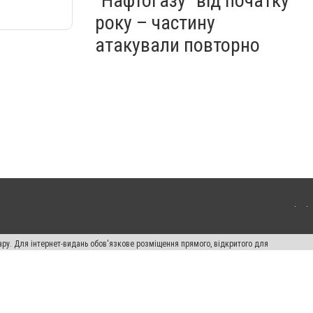
"Нафтогазу" від початку
року – частину
атакували повторно
ару. Для інтернет-видань обов'язкове розміщення прямого, відкритого для
лама" публікуються на правах реклами.
ості
Правила сайту