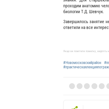
проходим анатомию чело
биологии Т.Д. Шевчук.
Завершилось занятие н
ответили на все интере
Якщо ви помітили помилку, виділіть нео
#Новомосковскийрайон
#п
#практическаялекцияпогра