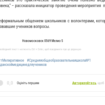
века," – рассказала инициатор проведения мероприятия 
еформальным общением школьников с волонтерами, кото
совавшие учеников вопросы.
Новомосковск 0569 Мелио 5
бхідний текст і натисніть Ctrl + Enter, щоб повідомити про це редакцію
гтМелиративное
#Средняяобщеобразовательнаяшкола№1
жданскоймедицинедляучеников
0,0
Оцініть першим
Авторизуйтесь
, щоб