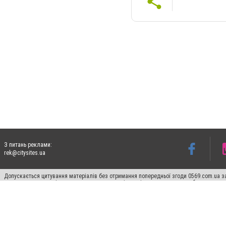
З питань реклами:
rek@citysites.ua
Допускається цитування матеріалів без отримання попередньої згоди 0569.com.ua за
пошукових систем гіперпосилання на цитовані статті не нижче другого абзацу в тек
Матеріали з плашками "Новини компаній", "Промо", "Партнерський матеріал", "Партнер
Реклама на сайті
Ф