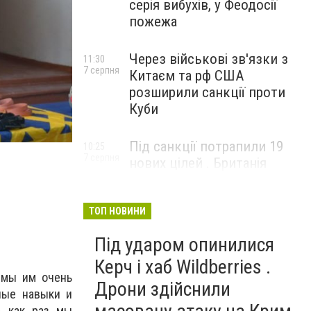
серія вибухів, у Феодосії
пожежа
Через військові зв'язки з
11:30
7 серпня
Китаєм та рф США
розширили санкції проти
Куби
Новомосковск 0569 Мелио 3
Під санкції потрапили 19
10:25
7 серпня
нових цілей . Британія
вдарила по банках і
«тіньовому флоту» рф
ТОП НОВИНИ
Під ударом опинилися
Керч і хаб Wildberries .
 мы им очень
Дрони здійснили
ные навыки и
ь как раз мы