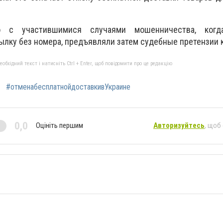
о с участившимися случаями мошенничества, когд
ылку без номера, предъявляли затем судебные претензии 
бхідний текст і натисніть Ctrl + Enter, щоб повідомити про це редакцію
#отменабесплатнойдоставкивУкраине
0,0
Оцініть першим
Авторизуйтесь
, щоб