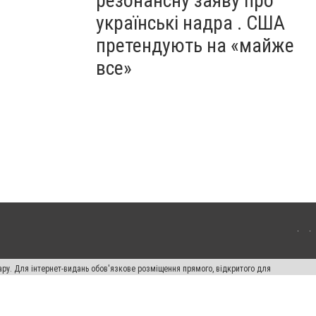
резонансну заяву про
українські надра . США
претендують на «майже
все»
ару. Для інтернет-видань обов'язкове розміщення прямого, відкритого для
лама" публікуються на правах реклами.