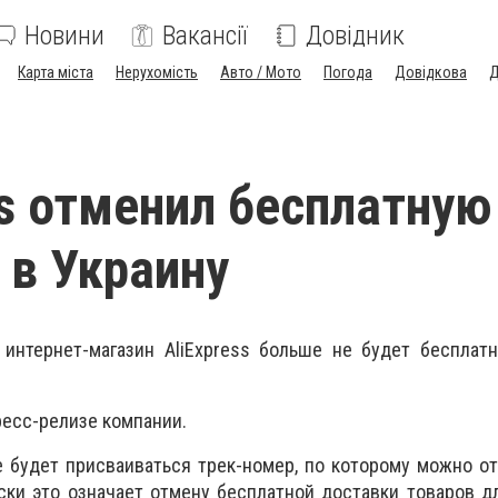
Новини
Вакансії
Довідник
Карта міста
Нерухомість
Авто / Мото
Погода
Довідкова
Д
ss отменил бесплатную
 в Украину
 интернет-магазин AliExpress больше не будет бесплат
ресс-релизе компании.
 будет присваиваться трек-номер, по которому можно о
ки это означает отмену бесплатной доставки товаров д