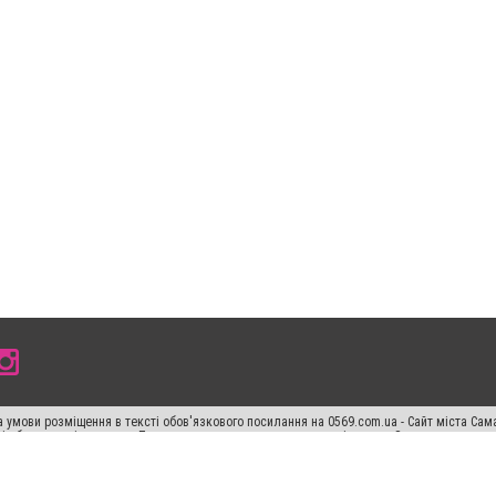
 умови розміщення в тексті обов'язкового посилання на 0569.com.ua - Сайт міста Сам
сті або в якості джерела. Порушення виняткових прав переслідується Законом.
ський спецпроєкт", "Політичні новини", "Пресреліз", "PR", "Офіційно", "Політична рек