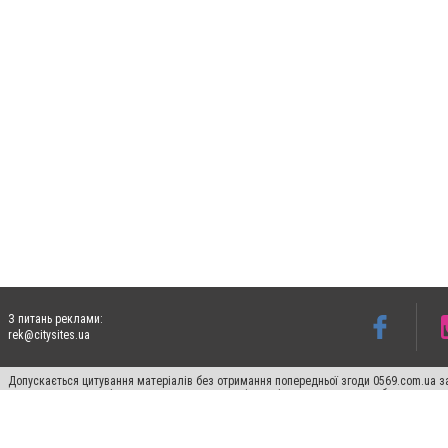
З питань реклами:
rek@citysites.ua
Допускається цитування матеріалів без отримання попередньої згоди 0569.com.ua за
пошукових систем гіперпосилання на цитовані статті не нижче другого абзацу в тек
Матеріали з плашками "Новини компаній", "Промо", "Партнерський матеріал", "Партнер