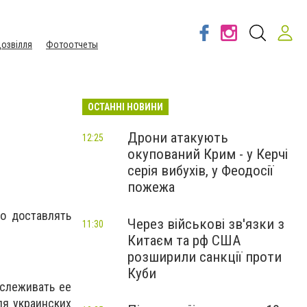
озвілля
Фотоотчеты
ОСТАННІ НОВИНИ
Дрони атакують
12:25
окупований Крим - у Керчі
серія вибухів, у Феодосії
пожежа
но доставлять
Через військові зв'язки з
11:30
Китаєм та рф США
розширили санкції проти
Куби
тслеживать ее
ля украинских