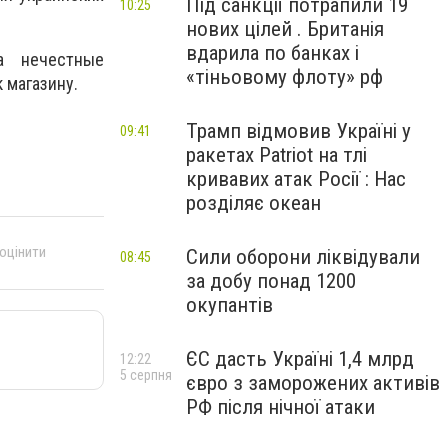
Під санкції потрапили 19
10:25
нових цілей . Британія
вдарила по банках і
а нечестные
«тіньовому флоту» рф
к магазину.
Трамп відмовив Україні у
09:41
ракетах Patriot на тлі
кривавих атак Росії : Нас
розділяє океан
 оцінити
Сили оборони ліквідували
08:45
за добу понад 1200
окупантів
ЄС дасть Україні 1,4 млрд
12:22
5 серпня
євро з заморожених активів
РФ після нічної атаки