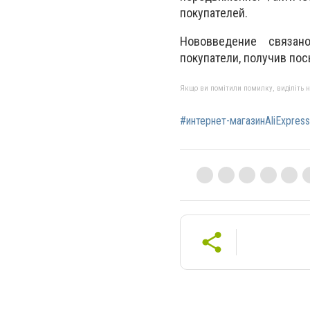
покупателей.
Нововведение связан
покупатели, получив пос
Якщо ви помітили помилку, виділіть нео
#интернет-магазинAliExpress