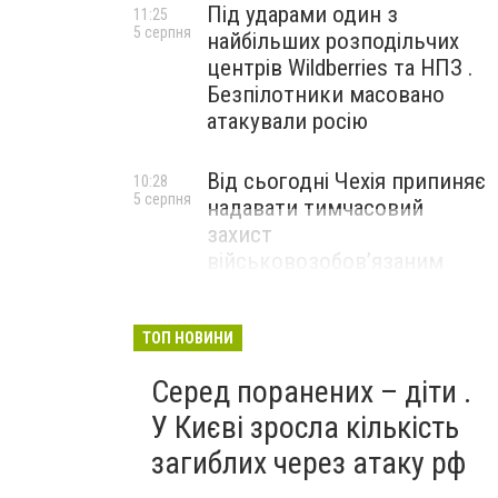
Під ударами один з
11:25
5 серпня
найбільших розподільчих
центрів Wildberries та НПЗ .
Безпілотники масовано
атакували росію
Від сьогодні Чехія припиняє
10:28
5 серпня
надавати тимчасовий
захист
військовозобов’язаним
українцям
ТОП НОВИНИ
Серед поранених – діти .
У Києві зросла кількість
загиблих через атаку рф