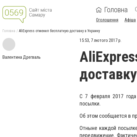
Головна
Оголошення
Афіша
Головна
AliExpress отменил бесплатную доставку в Украину
15:53, 7 лютого 2017 р.
AliExpre
Валентина Дрегваль
доставку
С 7 февраля 2017 года
посылки.
Об этом сообщается в п
Отныне каждой посылке
передвижение. Фактичес