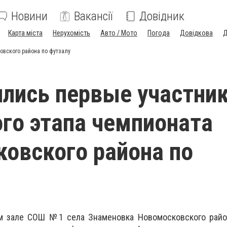
Новини
Вакансії
Довідник
Карта міста
Нерухомість
Авто / Мото
Погода
Довідкова
Д
овского района по футзалу
лись первые участни
го этапа чемпионата
овского района по
м зале СОШ №1 села Знаменовка Новомосковского райо