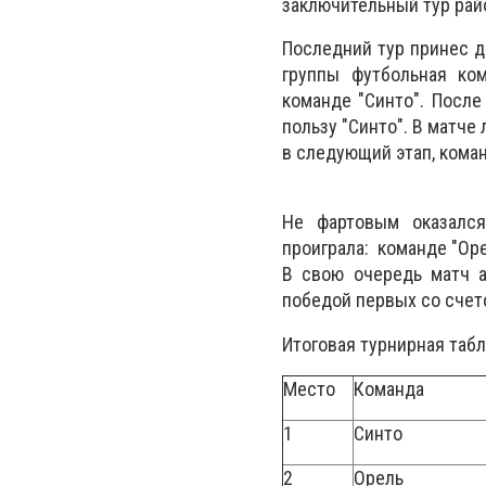
заключительный тур райо
Последний тур принес д
группы футбольная ком
команде "Синто". После
пользу "Синто". В матче
в следующий этап, коман
Не фартовым оказался
проиграла: команде "Оре
В свою очередь матч а
победой первых со счет
Итоговая турнирная таб
Место
Команда
1
Синто
2
Орель