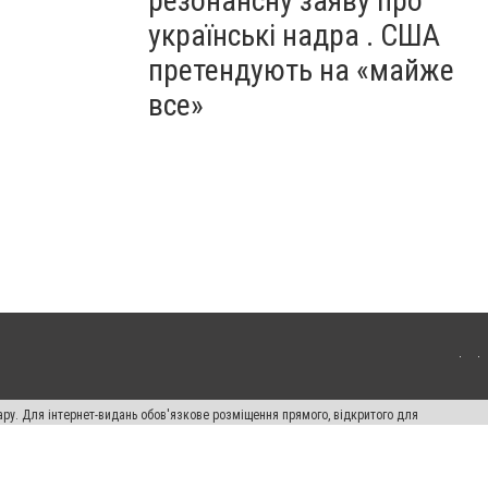
резонансну заяву про
українські надра . США
претендують на «майже
все»
ару. Для інтернет-видань обов'язкове розміщення прямого, відкритого для
лама" публікуються на правах реклами.