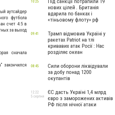
Під санкції потрапили 19
10:25
нових цілей . Британія
ный аутсайдер
вдарила по банках і
ного футбола
«тіньовому флоту» рф
ан счет 4:5 в
нтных за выход
Трамп відмовив Україні у
09:41
ракетах Patriot на тлі
кривавих атак Росії : Нас
розділяє океан
орая сначала
" закончился
Сили оборони ліквідували
08:45
за добу понад 1200
окупантів
ЄС дасть Україні 1,4 млрд
12:22
5 серпня
євро з заморожених активів
РФ після нічної атаки