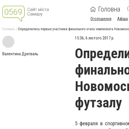
Головна
Оголошення
Афіша
Головна
Определились первые участники финального этапа чемпионата Новомоск
15:36, 6 лютого 2017 р.
Определи
Валентина Дрегваль
финально
Новомоск
футзалу
5 февраля в спортивно