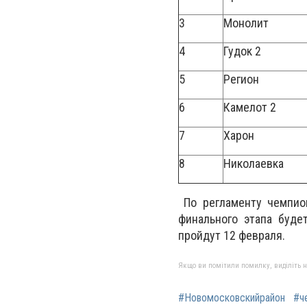
3
Монолит
4
Гудок 2
5
Регион
6
Камелот 2
7
Харон
8
Николаевка
По регламенту чемпио
финального этапа буде
пройдут 12 февраля.
Якщо ви помітили помилку, виділіть нео
#Новомосковскийрайон
#ч