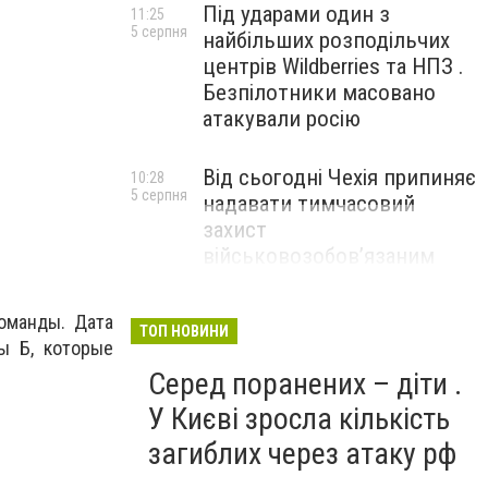
Під ударами один з
11:25
5 серпня
найбільших розподільчих
центрів Wildberries та НПЗ .
Безпілотники масовано
атакували росію
Від сьогодні Чехія припиняє
10:28
5 серпня
надавати тимчасовий
захист
військовозобов’язаним
українцям
оманды. Дата
ТОП НОВИНИ
ы Б, которые
Серед поранених – діти .
У Києві зросла кількість
загиблих через атаку рф