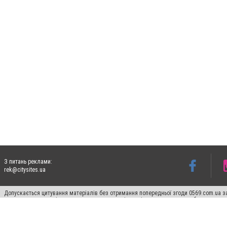
З питань реклами:
rek@citysites.ua
Допускається цитування матеріалів без отримання попередньої згоди 0569.com.ua за
пошукових систем гіперпосилання на цитовані статті не нижче другого абзацу в тек
Матеріали з плашками "Новини компаній", "Промо", "Партнерський матеріал", "Партнер