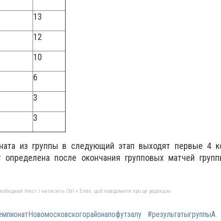
13
12
10
6
3
3
ната из группы в следующий этап выходят первые 4 к
т определена после окончания групповых матчей групп
бхідний текст і натисніть Ctrl + Enter, щоб повідомити про це редакцію
емпионатНовомосковскогорайонапофутзалу
#результатыгруппыА.