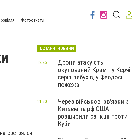
озвілля
Фотоотчеты
ОСТАННІ НОВИНИ
ки
Дрони атакують
12:25
окупований Крим - у Керчі
серія вибухів, у Феодосії
пожежа
Через військові зв'язки з
11:30
Китаєм та рф США
розширили санкції проти
Куби
на состоялся