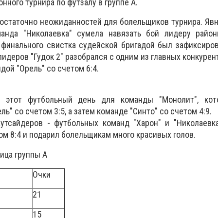
нного турнира по футзалу в группе А.
остаточно неожиданностей для болельщиков турнира. Яв
анда "Николаевка" сумела навязать бой лидеру район
 финального свистка судейской бригадой был зафиксиров
 лидеров "Гудок 2" разобрался с одним из главных конкуре
дой "Орель" со счетом 6:4.
 этот футбольный день для команды "Монолит", кот
ль" со счетом 3:5, а затем команде "Синто" со счетом 4:9.
утсайдеров - футбольных команд "Харон" и "Николаевка
ом 8:4 и подарил болельщикам много красивых голов.
лица группы А
Очки
21
15