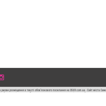
 умови розміщення в тексті обов'язкового посилання на 0569.com.ua - Сайт міста Сам
сті або в якості джерела. Порушення виняткових прав переслідується Законом.
ський спецпроєкт", "Політичні новини", "Пресреліз", "PR", "Офіційно", "Політична рек