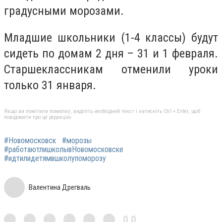
градусными морозами.
Младшие школьники (1-4 классы) будут
сидеть по домам 2 дня – 31 и 1 февраля.
Старшеклассникам отменили уроки
только 31 января.
Якщо ви помітили помилку, виділіть необхідний текст і натисніть Ctrl + Enter, щоб
повідомити про це редакцію
#Новомосковск
#морозы
#работаютлишколывНовомосковске
#идтилидетямвшколупоморозу
Валентина Дрегваль
0,0