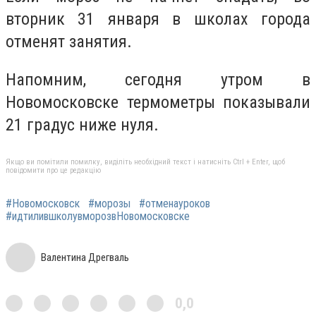
вторник 31 января в школах города
отменят занятия.
Напомним, сегодня утром в
Новомосковске термометры показывали
21 градус ниже нуля.
Якщо ви помітили помилку, виділіть необхідний текст і натисніть Ctrl + Enter, щоб
повідомити про це редакцію
#Новомосковск
#морозы
#отменауроков
#идтилившколувморозвНовомосковске
Валентина Дрегваль
0,0