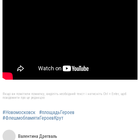
Якщо ви помітили помилку, виділіть необхідний текст і натисніть Ctrl + Enter, щоб
повідомити про це редакцію
#Новомосковск
#площадьГероев
#ФлешмобпамятиГероевКрут
Валентина Дрегваль