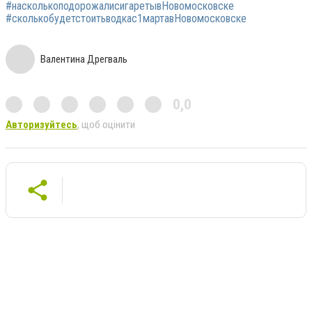
#насколькоподорожалисигаретывНовомосковске
#сколькобудетстоитьводкас1мартавНовомосковске
Валентина Дрегваль
0,0
Авторизуйтесь
, щоб оцінити