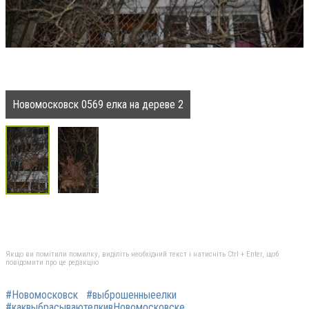
Новомосковск 0569 елка на дереве 2
Якщо ви помітили помилку, виділіть необхідний текст і натисніть Ctrl + Enter, щоб
повідомити про це редакцію
#Новомосковск
#выброшенныеелки
#каквыбрасываютелкивНовомосковске