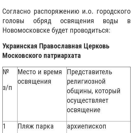
Согласно распоряжению и.о. городского
головы обряд освящения воды в
Новомосковске будет проводиться:
Украинская Православная Церковь
Московского патриархата
№
Место и время
Представитель
освящения
религиозной
з/п
общины, который
осуществляет
освящение
1
Пляж парка
архиепископ