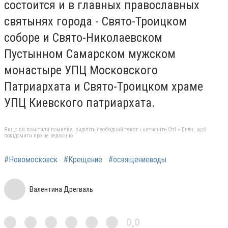
состоится и в главных православных
святынях города - Свято-Троицком
соборе и Свято-Николаевском
Пустынном Самарском мужском
монастыре УПЦ Московского
Патриархата и Свято-Троицком храме
УПЦ Киевского патриархата.
Якщо ви помітили помилку, виділіть необхідний текст і натисніть Ctrl + Enter, щоб
повідомити про це редакцію
#Новомосковск
#Крещение
#освящениеводы
Валентина Дрегваль
0,0