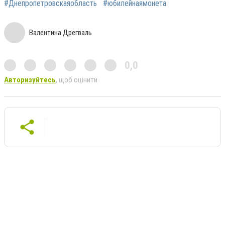
#Днепропетровскаяобласть
#юбилейнаямонета
Валентина Дрегваль
0,0
Авторизуйтесь
, щоб оцінити