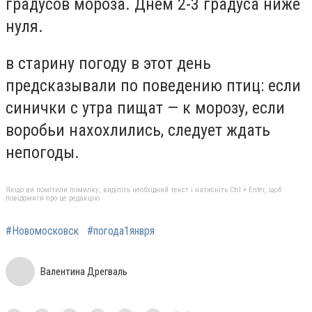
градусов мороза. Днем 2-3 градуса ниже
нуля.
в старину погоду в этот день
предсказывали по поведению птиц: если
синички с утра пищат — к морозу, если
воробьи нахохлились, следует ждать
непогоды.
Якщо ви помітили помилку, виділіть необхідний текст і натисніть Ctrl + Enter, щоб
повідомити про це редакцію
#Новомосковск
#погода1янвря
Валентина Дрегваль