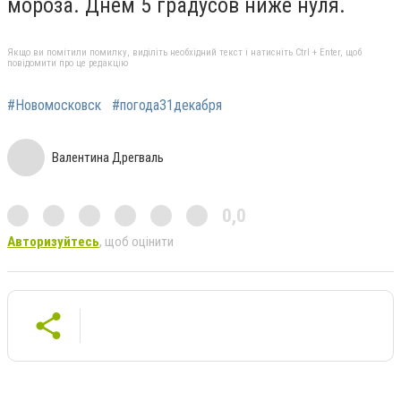
мороза. Днем 5 градусов ниже нуля.
Якщо ви помітили помилку, виділіть необхідний текст і натисніть Ctrl + Enter, щоб
повідомити про це редакцію
#Новомосковск
#погода31декабря
Валентина Дрегваль
0,0
Авторизуйтесь
, щоб оцінити