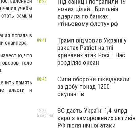
 поставленной
Під санкції потрапили 19
10:25
ончания учебы
нових цілей . Британія
 стать самым
вдарила по банках і
«тіньовому флоту» рф
ания попала в
Трамп відмовив Україні у
09:41
ли снайпера.
ракетах Patriot на тлі
кривавих атак Росії : Нас
известно, что
розділяє океан
говоров тело
.
Сили оборони ліквідували
08:45
вечить память
за добу понад 1200
ые власти и
окупантів
ЄС дасть Україні 1,4 млрд
12:22
5 серпня
євро з заморожених активів
РФ після нічної атаки