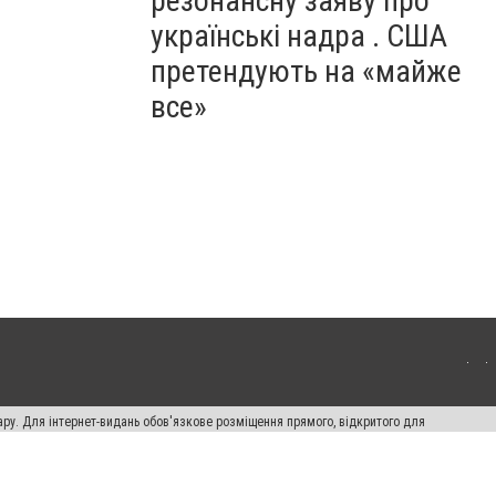
резонансну заяву про
українські надра . США
претендують на «майже
все»
ару. Для інтернет-видань обов'язкове розміщення прямого, відкритого для
лама" публікуються на правах реклами.