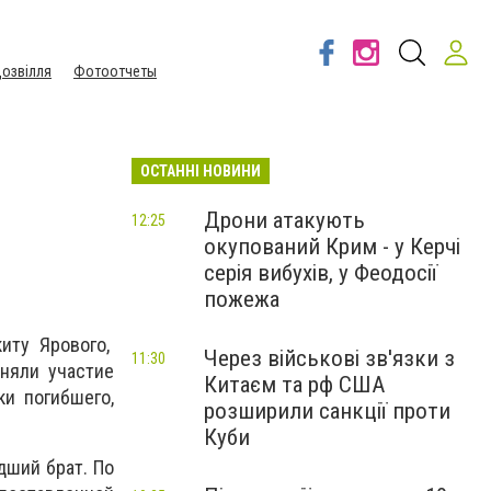
озвілля
Фотоотчеты
ОСТАННІ НОВИНИ
Дрони атакують
12:25
окупований Крим - у Керчі
м
серія вибухів, у Феодосії
пожежа
иту Ярового,
Через військові зв'язки з
11:30
няли участие
Китаєм та рф США
ки погибшего,
розширили санкції проти
Куби
дший брат. По