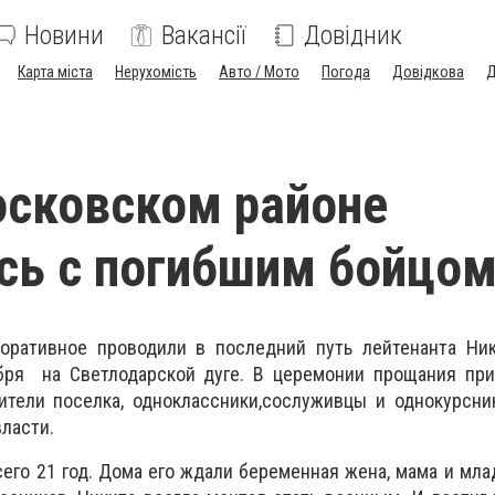
Новини
Вакансії
Довідник
Карта міста
Нерухомість
Авто / Мото
Погода
Довідкова
Д
сковском районе
сь с погибшим бойцо
оративное проводили в последний путь лейтенанта Ник
бря на Светлодарской дуге. В церемонии прощания при
ители поселка, одноклассники,сослуживцы и однокурсни
ласти.
его 21 год. Дома его ждали беременная жена, мама и мла