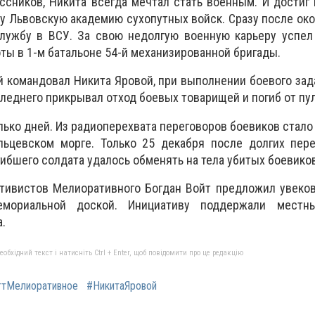
сников, Никита всегда мечтал стать военным. И достиг
оду Львовскую академию сухопутных войск. Сразу после ок
службу в ВСУ. За свою недолгую военную карьеру успел
ы в 1-м батальоне 54-й механизированной бригады.
ой командовал Никита Яровой, при выполнении боевого зад
леднего прикрывал отход боевых товарищей и погиб от пу
ько дней. Из радиоперехвата переговоров боевиков стало 
льцевском морге. Только 25 декабря после долгих пере
ибшего солдата удалось обменять на тела убитых боевиков
ктивистов Мелиоративного Богдан Войт предложил увеко
емориальной доской. Инициативу поддержали местн
а.
бхідний текст і натисніть Ctrl + Enter, щоб повідомити про це редакцію
гтМелиоративное
#НикитаЯровой