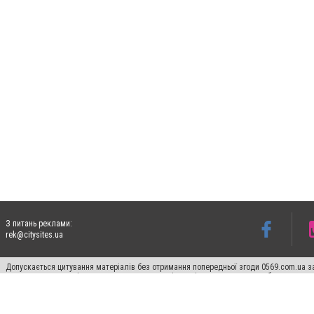
З питань реклами:
rek@citysites.ua
Допускається цитування матеріалів без отримання попередньої згоди 0569.com.ua за
пошукових систем гіперпосилання на цитовані статті не нижче другого абзацу в тек
Матеріали з плашками "Новини компаній", "Промо", "Партнерський матеріал", "Партнер