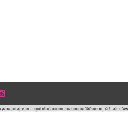
 умови розміщення в тексті обов'язкового посилання на 0569.com.ua - Сайт міста Сам
сті або в якості джерела. Порушення виняткових прав переслідується Законом.
ський спецпроєкт", "Політичні новини", "Пресреліз", "PR", "Офіційно", "Політична рек