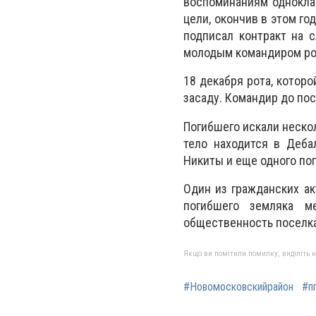
воспоминаниям одноклас
цели, окончив в этом г
подписал контракт на 
молодым командиром рот
18 декабря рота, котор
засаду. Командир до пос
Погибшего искали нескол
тело находится в Деба
Никиты и еще одного пог
Один из гражданских а
погибшего земляка м
общественность поселк
Якщо ви помітили помилку, виділіть нео
#Новомосковскийрайон
#п