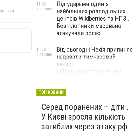
Під ударами один з
11:25
5 серпня
найбільших розподільчих
 оцінити
центрів Wildberries та НПЗ .
Безпілотники масовано
атакували росію
Від сьогодні Чехія припиняє
10:28
5 серпня
надавати тимчасовий
захист
військовозобов’язаним
українцям
ТОП НОВИНИ
Серед поранених – діти .
У Києві зросла кількість
загиблих через атаку рф