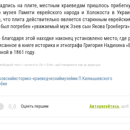
дпись на плите, местным краеведам пришлось прибегн
о музея Памяти еврейского народа и Холокоста в Украи
, что плита действительно является старинным еврейски
у был погребен «уважаемый муж Зэев сын Якова Гронберга»
 благодаря этой находке наконец установлено место, где 
исанное в книге историка и этнографа Григория Надихина 
ной в 1861 году.
бхідний текст і натисніть Ctrl + Enter, щоб повідомити про це редакцію
овскийисторико-краеведческиймузейим.П.Калнышевского
обие
0,0
Оцініть першим
Авторизуйтесь
, щоб