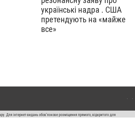
резонансну заяву про
українські надра . США
претендують на «майже
все»
ару. Для інтернет-видань обов'язкове розміщення прямого, відкритого для
лама" публікуються на правах реклами.