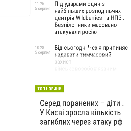
Під ударами один з
11:25
5 серпня
найбільших розподільчих
центрів Wildberries та НПЗ .
Безпілотники масовано
атакували росію
Від сьогодні Чехія припиняє
10:28
5 серпня
надавати тимчасовий
захист
військовозобов’язаним
українцям
ТОП НОВИНИ
Серед поранених – діти .
У Києві зросла кількість
загиблих через атаку рф