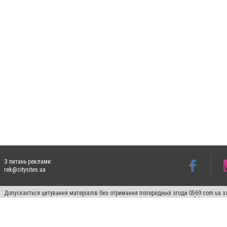
З питань реклами:
rek@citysites.ua
Допускається цитування матеріалів без отримання попередньої згоди 0569.com.ua за
пошукових систем гіперпосилання на цитовані статті не нижче другого абзацу в тек
Матеріали з плашками "Новини компаній", "Промо", "Партнерський матеріал", "Партнер