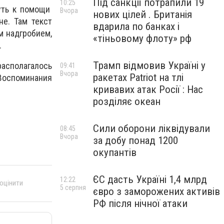
Під санкції потрапили 19
10:25
уть к помощи
Вчора
нових цілей . Британія
не. Там текст
вдарила по банках і
м надгробием,
«тіньовому флоту» рф
.
Трамп відмовив Україні у
располагалось
09:41
Вчора
ракетах Patriot на тлі
«Воспоминания
кривавих атак Росії : Нас
розділяє океан
Сили оборони ліквідували
08:45
Вчора
за добу понад 1200
окупантів
ЄС дасть Україні 1,4 млрд
12:22
 оцінити
5 серпня
євро з заморожених активів
РФ після нічної атаки