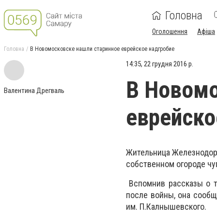
Головна
Оголошення
Афіша
Головна
В Новомосковске нашли старинное еврейское надгробие
14:35, 22 грудня 2016 р.
В Новомо
Валентина Дрегваль
еврейско
Жительница Железнодоро
собственном огороде чуг
Вспомнив рассказы о т
после войны, она сообщ
им. П.Калнышевского.