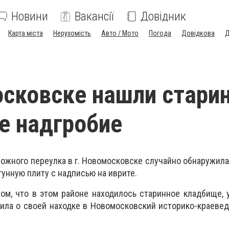
Новини
Вакансії
Довідник
Карта міста
Нерухомість
Авто / Мото
Погода
Довідкова
Д
сковске нашли стари
е надгробие
жного переулка в г. Новомосковске случайно обнаружила
унную плиту с надписью на иврите.
ом, что в этом районе находилось старинное кладбище,
ила о своей находке в Новомосковский историко-краеве