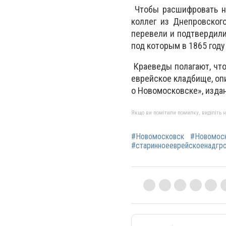
Чтобы расшифровать на
коллег из Днепровског
перевели и подтвердили
под которым в 1865 год
Краеведы полагают, что
еврейское кладбище, оп
о Новомосковске», издан
Якщо ви помітили помилку, виділіть нео
#Новомосковск
#Новомоск
#старинноееврейскоенадгр