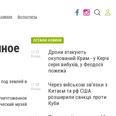
озвілля
Фотоотчеты
ОСТАННІ НОВИНИ
нное
Дрони атакують
12:25
Вчора
окупований Крим - у Керчі
серія вибухів, у Феодосії
пожежа
 под землей в
Через військові зв'язки з
11:30
Вчора
Китаєм та рф США
розширили санкції проти
 уничтоженное
Куби
дческий музей