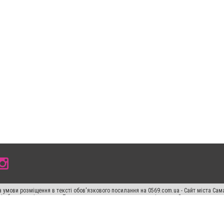
 умови розміщення в тексті обов'язкового посилання на 0569.com.ua - Сайт міста Сам
сті або в якості джерела. Порушення виняткових прав переслідується Законом.
ський спецпроєкт", "Політичні новини", "Пресреліз", "PR", "Офіційно", "Політична рек